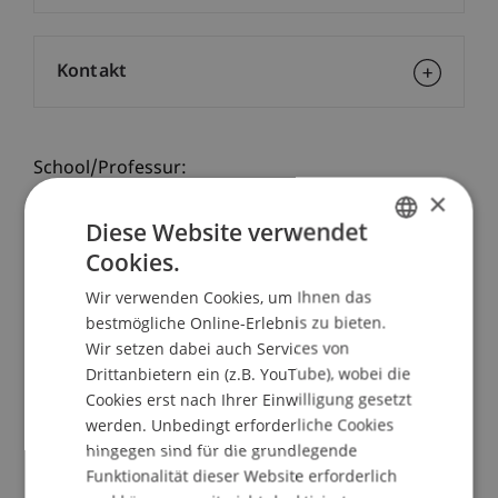
Kontakt
School/Professur:
×
Institut für Finanzdienstleistungen
Diese Website verwendet
IIm September 2016 starten unsere
Cookies.
GERMAN
berufsbegleitenden Weiterbildungsstudiengänge:
Wir verwenden Cookies, um Ihnen das
ENGLISH
bestmögliche Online-Erlebnis zu bieten.
Executive Master of Laws (LL.M.) in Banking &
Wir setzen dabei auch Services von
Securities Law
Drittanbietern ein (z.B. YouTube), wobei die
Executive Master of Laws (LL.M.) im
Cookies erst nach Ihrer Einwilligung gesetzt
Gesellschafts-, Stiftungs- und Trustrecht
werden. Unbedingt erforderliche Cookies
Executive Master of Laws (LL.M.) in International
hingegen sind für die grundlegende
Taxation
Funktionalität dieser Website erforderlich