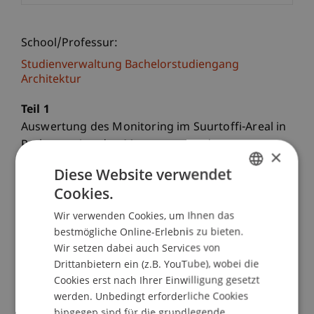
School/Professur:
Studienverwaltung Bachelorstudiengang
Architektur
Teil 1
Auswertung des Monitoring im Suurtoffi-Areal in
Rotkreuz: Aus den Messungen und
×
Nutzerbefragungen können verschiedene
Diese Website verwendet
Schlüsse zur betrieblichen und technischen
Cookies.
GERMAN
Effizienz gezogen werden
Wir verwenden Cookies, um Ihnen das
ENGLISH
bestmögliche Online-Erlebnis zu bieten.
Teil 2
Wir setzen dabei auch Services von
Der Heizenergieverbrauch von Neubauten ist oft
Drittanbietern ein (z.B. YouTube), wobei die
deutlich höher als gemäss Planung errechnet
Cookies erst nach Ihrer Einwilligung gesetzt
wurde. Der Kanton Zürich liess diesen
werden. Unbedingt erforderliche Cookies
„Performance-Gap“ vom Büro hässig sustech
hingegen sind für die grundlegende