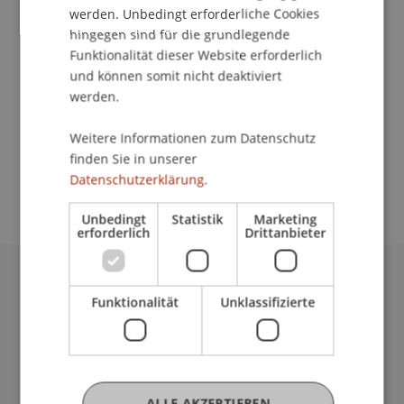
Kontakt
werden. Unbedingt erforderliche Cookies
hingegen sind für die grundlegende
Funktionalität dieser Website erforderlich
und können somit nicht deaktiviert
Dozierende/Dozierender:
werden.
Prof. em. Dipl. Arch. ETH Urs Meister
Weitere Informationen zum Datenschutz
School/Professur:
finden Sie in unserer
Rektorat
Datenschutzerklärung.
Unbedingt
Statistik
Marketing
erforderlich
Drittanbieter
Universität Liechtenstein
Funktionalität
Unklassifizierte
Fürst-Franz-Josef-Strasse
9490 Vaduz
Liechtenstein
T +423 265 11 11
ALLE AKZEPTIEREN