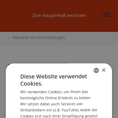
Zum Hauptinhalt wechseln
Aktuelle Veranstaltungen
Sufficiency in Building - how do we
×
live in the future?
Diese Website verwendet
Cookies.
GERMAN
Wir verwenden Cookies, um Ihnen das
ENGLISH
Veranstaltungsdetails
bestmögliche Online-Erlebnis zu bieten.
Wir setzen dabei auch Services von
Drittanbietern ein (z.B. YouTube), wobei die
Cookies erst nach Ihrer Einwilligung gesetzt