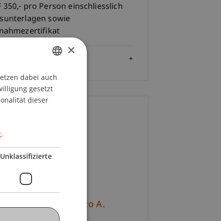
 350,- pro Person einschliesslich
sunterlagen sowie
lnahmezertifikat
×
Zielgruppe
setzen dabei auch
GERMAN
willigung gesetzt
ENGLISH
onalität dieser
ontakt
.
ulina
Bracher
MSc
Unklassifizierte
+423 265 13 32
E-Mail
v.-Prof. Dr. Francesco A.
hurr