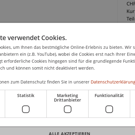
CHF
Kur
Tei
 und Trustrecht
te verwendet Cookies.
kies, um Ihnen das bestmögliche Online-Erlebnis zu bieten. Wir 
anbietern ein (z.B. YouTube), wobei die Cookies erst nach Ihrer Ein
 erforderliche Cookies hingegen sind für die grundlegende Funkti
ich und können somit nicht deaktiviert werden.
 Juristen, Rechtsanwältinnen und Rechtsanwälte
K
n wachsen ständig. Daher ist eine fundierte und
onen zum Datenschutz finden Sie in unserer
Datenschutzerklärung
der liechtensteinischen Rechtsmaterie für
Pa
ichen Arbeitsumfeld unerlässlich.
Statistik
Marketing
Funktionalität
Drittanbieter
it dem liechtensteinischen Verwaltungs- und
r Wichtigkeit, eine Weiterbildung in diesen
 nur beschränkt auf Literatur und Rechtsprechung
Uni
griffen werden kann.
Sc
ALLE AKZEPTIEREN