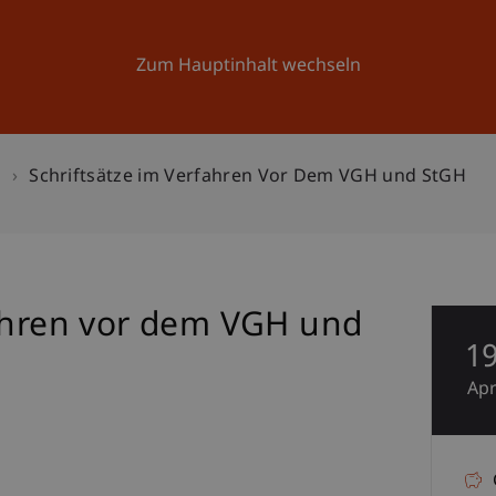
Forschung
Universität
Aktuelles
Zum Hauptinhalt wechseln
n
Schriftsätze im Verfahren Vor Dem VGH und StGH
fahren vor dem VGH und
1
Ap