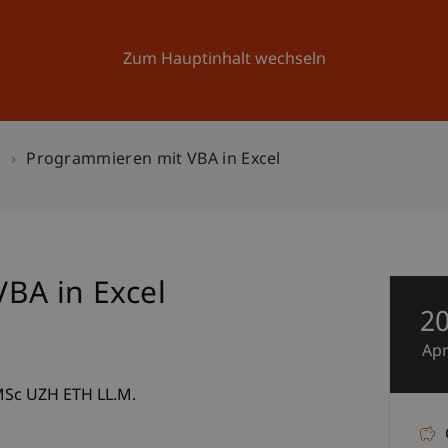
Forschung
Universität
Aktuelles
Zum Hauptinhalt wechseln
n
Programmieren mit VBA in Excel
BA in Excel
2
Ap
Sc UZH ETH LL.M.