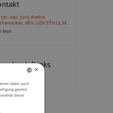
ontakt
 rer. oec. Jurij-Andrei
ichenecker
MSc UZH ETH LL.M.
E-Mail
ownloads/Links
×
etailprogramm
setzen dabei auch
GERMAN
willigung gesetzt
ENGLISH
onalität dieser
.