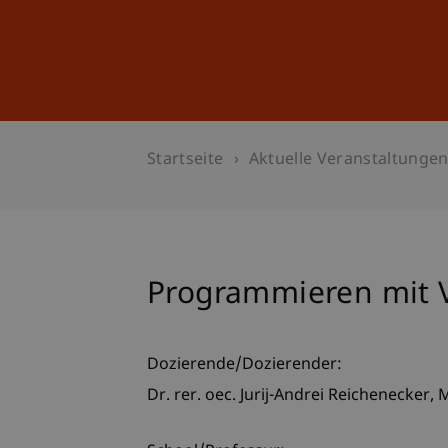
Studium
Weiterbildung
Startseite
Aktuelle Veranstaltunge
Programmieren mit V
Dozierende/Dozierender:
Dr. rer. oec. Jurij-Andrei
Reichenecker
M