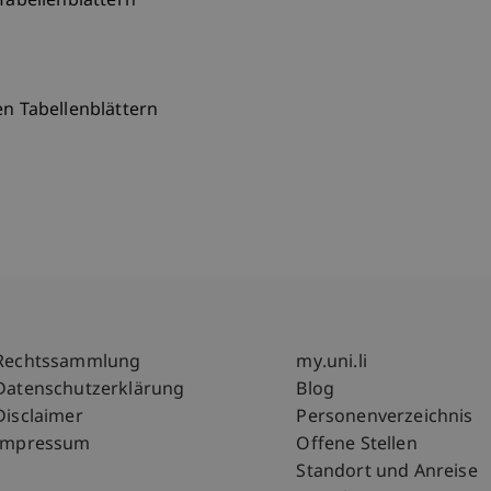
abellenblättern
n Tabellenblättern
Fußzeile Rechtliche Hinweise
Fußzeile Su
Rechtssammlung
my.uni.li
Datenschutzerklärung
Blog
Disclaimer
Personenverzeichnis
Impressum
Offene Stellen
Standort und Anreise