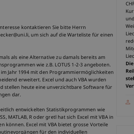
CHF
Kur
und
Wei
Interesse kontaktieren Sie bitte Herrn
Lie
ecker@uni.li, um sich auf die Warteliste für einen
red
Mit
Lie
mals als eine Alternative zu damals bereits am
Die
onsprogrammen wie z.B. LOTUS 1-2-3 angeboten.
Rei
 im Jahr 1994 mit den Programmiermöglichkeiten
ste
scheidend erweitert. Excel und auch VBA wurden
Ver
d stellen heute eine unverzichtbare Software für
ngen dar.
zeitlich entwickelten Statistikprogrammen wie
SS, MATLAB, R oder gretl hat sich Excel mit VBA in
 können. Excel mit VBA bietet grosse Vorteile
utinevorgängen für den individuellen