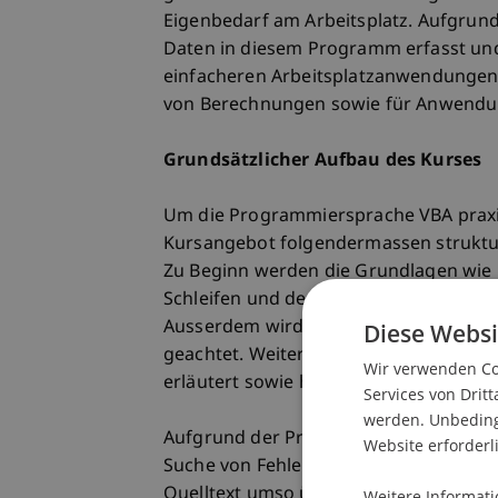
Eigenbedarf am Arbeitsplatz. Aufgrund
Daten in diesem Programm erfasst und 
einfacheren Arbeitsplatzanwendungen e
von Berechnungen sowie für Anwendun
Grundsätzlicher Aufbau des Kurses
Um die Programmiersprache VBA praxiso
Kursangebot folgendermassen struktur
Zu Beginn werden die Grundlagen wie b
Schleifen und der Entwurf von Nachri
Ausserdem wird stark auf die intuitiv
Diese Websi
geachtet. Weiters werden die Manipula
Wir verwenden Coo
erläutert sowie häufige Fehlerquellen d
Services von Dritt
werden. Unbedingt
Aufgrund der Praxisnähe legt der Kurs
Website erforderl
Suche von Fehlern innerhalb einer VBA
Quelltext umso übersichtlicher und einf
Weitere Informati