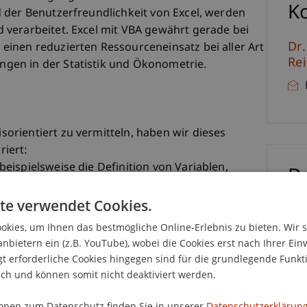
K
 der Benutzerfreundlichkeit von Excel, werden
verarbeitet. Excel mit VBA gewährt gerade bei
Dr.
inen reduzierten Ressourceneinsatz bei aller Art
Re
gen in der Statistik und Ökonometrie.
rientiert zu vermitteln, haben wir dieses
iert:
eispielsweise die Definition von Variablen,
D
chtenfenstern besprochen und eingeübt.
e Nutzung und Herleitung von VBA-Befehlen
te verwendet Cookies.
D
tion von Grafiken durch eine VBA-Routine
kies, um Ihnen das bestmögliche Online-Erlebnis zu bieten. Wir 
iskutiert.
anbietern ein (z.B. YouTube), wobei die Cookies erst nach Ihrer Ein
 erforderliche Cookies hingegen sind für die grundlegende Funkti
 einen besonderen Fokus auf Struktur und die
ich und können somit nicht deaktiviert werden.
-Routine. Dies hat den Hintergrund, dass der
acher nachvollziehbar ist, je besser die Struktur
onen zum Datenschutz finden Sie in unserer
Datenschutzerklärung