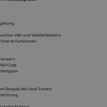
mgebung
wischen VBA und Tabellenblättern
finierte Funktionen
fenstern
 VBA-Code
ablentypen
 Beispiel des Excel Solvers
fzeichnung