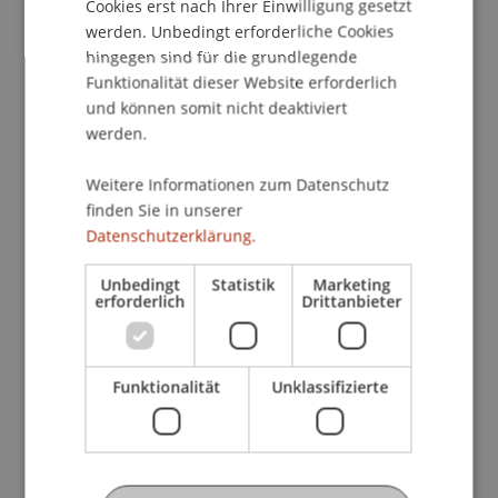
Cookies erst nach Ihrer Einwilligung gesetzt
werden. Unbedingt erforderliche Cookies
Referenten an dieser hochkarätig besetzten
hingegen sind für die grundlegende
Tagung sind Führungskräfte aus der
Funktionalität dieser Website erforderlich
Finanzbranche:
und können somit nicht deaktiviert
werden.
Jens Weidmann, Präsident der Deutschen
Bundesbank
Weitere Informationen zum Datenschutz
finden Sie in unserer
Luc Frieden, Vice Chairman der Deutschen
Datenschutzerklärung.
Bank
S.D. Prinz Max von und zu Liechtenstein, CEO
Unbedingt
Statistik
Marketing
LGT Group
erforderlich
Drittanbieter
Markus Hengstschläger, Genetikforscher und
Sachbuchautor
Urs Rüegsegger, CEO SIX
Funktionalität
Unklassifizierte
Urs Roth-Cuony, Aufsichtsratspräsident
Finanzmarktaufsicht (FMA) Liechtenstein
Michael Stemmle, Gründer und CEO Additiv
Mario Frick, Verwaltungsratspräsident Bank