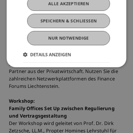
ALLE AKZEPTIEREN
Frick
Michael Hanke, Lehrstuhl für Finance
Universität Liechtenstein
SPEICHERN & SCHLIESSEN
Die Tagung wird moderiert von dem bekannten
NUR NOTWENDIGE
Fernsehjournalisten Reto Lipp. Träger und
Partner dieser Plattform sind die Regierung
DETAILS ANZEIGEN
Liechtensteins, heimische Verbände der
Finanzbranche, Wissenspartner sowie zahlreiche
Partner aus der Privatwirtschaft. Nutzen Sie die
zahlreichen Netzwerkplattformen des Finance
Forums Liechtenstein.
Workshop:
Family Offices Set Up zwischen Regulierung
und Vertragsgestaltung
Der Workshop wird geleitet von Prof. Dr. Dirk
Zetzsche, LL.M., Propter Homines Lehrstuhl für