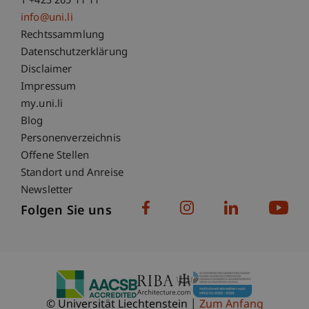
T +423 265 11 11
info@uni.li
Fußzeile Rechtliche Hinweise
Rechtssammlung
Datenschutzerklärung
Disclaimer
Impressum
Fußzeile Subdomain-Verzeichnis
my.uni.li
Blog
Personenverzeichnis
Offene Stellen
Standort und Anreise
Newsletter
Folgen Sie uns
© Universität Liechtenstein
Zum Anfang