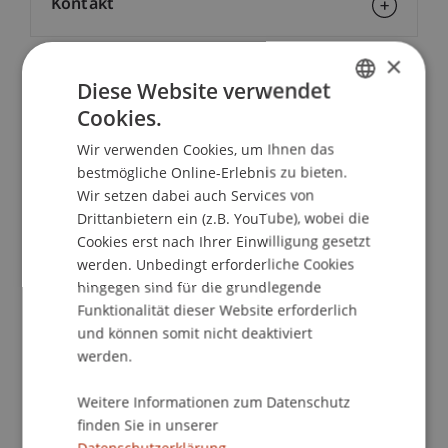
Kontakt
×
Diese Website verwendet
School/Professur:
Cookies.
GERMAN
An-Institut KMU Zentrum
Wir verwenden Cookies, um Ihnen das
ENGLISH
Businessplan Wettbewerb Liechtenstein
bestmögliche Online-Erlebnis zu bieten.
Rheintal 2016
Wir setzen dabei auch Services von
Drittanbietern ein (z.B. YouTube), wobei die
Innovation und die Entwicklung von
Cookies erst nach Ihrer Einwilligung gesetzt
werden. Unbedingt erforderliche Cookies
Geschäftsideen haben Tradition im Rheintal. Der
hingegen sind für die grundlegende
Businessplan Wettbewerb Liechtenstein Rheintal
Funktionalität dieser Website erforderlich
wird bereits zum zwölften Mal durchgeführt.
und können somit nicht deaktiviert
werden.
Sie haben eine Idee, mit der man Geld verdienen
kann? Was hindert Sie denn noch an der
Weitere Informationen zum Datenschutz
Umsetzung? Starten Sie durch! Entwickeln Sie aus
finden Sie in unserer
Ihrer Geschäftsidee einen Businessplan. Gründen