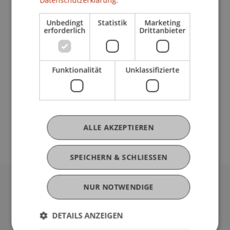
Datenschutzerklärung.
Sie Ihr eigenes Unternehmen oder wachsen Sie
mit Ihrem bereits bestehenden Unternehmen.
Unbedingt
Statistik
Marketing
erforderlich
Drittanbieter
Das Team des Businessplan Wettbewerbs
Liechtenstein Rheintal 2016 begleitet und
unterstützt Sie auf Ihrem Weg und bietet die
Funktionalität
Unklassifizierte
ideale Startrampe.
Weitere Informationen und Anmeldung:
Infos
Anmeldung
ALLE AKZEPTIEREN
SPEICHERN & SCHLIESSEN
NUR NOTWENDIGE
Universität Liechtenstein
Fürst-Franz-Josef-Strasse
DETAILS ANZEIGEN
9490 Vaduz