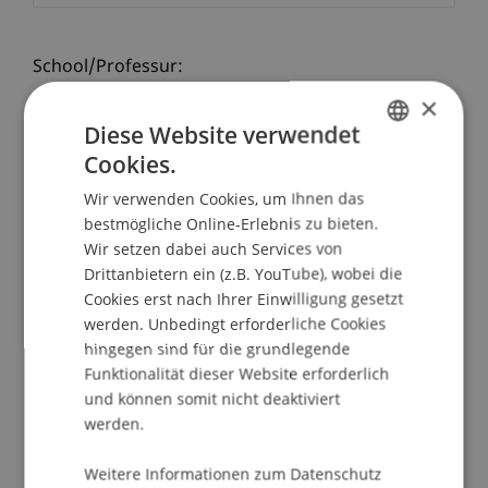
School/Professur:
Studienverwaltung Bachelorstudiengang
×
Architektur
Diese Website verwendet
Cookies.
GERMAN
Das Institut für Architektur und Raumentwicklung
lädt Sie herzlich zur Schlusspräsentationen der
Wir verwenden Cookies, um Ihnen das
ENGLISH
bestmögliche Online-Erlebnis zu bieten.
Semesterarbeiten und Thesispräsentaionen des
Wir setzen dabei auch Services von
Bachelor- und Masterstudiengangs Architektur
Drittanbietern ein (z.B. YouTube), wobei die
ein.
Cookies erst nach Ihrer Einwilligung gesetzt
werden. Unbedingt erforderliche Cookies
hingegen sind für die grundlegende
Zeitplan:
Funktionalität dieser Website erforderlich
und können somit nicht deaktiviert
Mittwoch
werden.
1. Semester Bachelor
3.-6. Semester Bachelor
Weitere Informationen zum Datenschutz