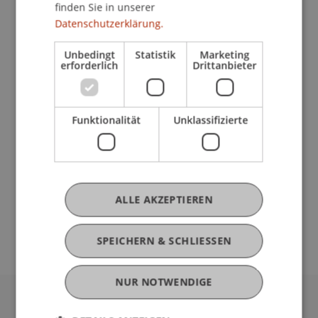
finden Sie in unserer
Datenschutzerklärung.
Donnerstag
1. Semester Bachelor
Unbedingt
Statistik
Marketing
Bachelorthesis
erforderlich
Drittanbieter
1.-2. Semester Master
Freitag
Funktionalität
Unklassifizierte
Masterthesis
Es würde uns sehr freuen, Sie an einem dieser
ALLE AKZEPTIEREN
Tage an der Universität Liechtenstein begrüssen
zu dürfen.
SPEICHERN & SCHLIESSEN
NUR NOTWENDIGE
Universität Liechtenstein