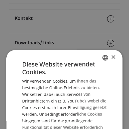
Kontakt
Downloads/Links
×
Diese Website verwendet
Dozierende:
Cookies.
GERMAN
Univ.-Prof. Dr. Peter Bussjäger
Wir verwenden Cookies, um Ihnen das
ENGLISH
Dr. iur. Esther Schneider
bestmögliche Online-Erlebnis zu bieten.
Wir setzen dabei auch Services von
School/Professur:
Drittanbietern ein (z.B. YouTube), wobei die
Institut für Finanzdienstleistungen
Cookies erst nach Ihrer Einwilligung gesetzt
werden. Unbedingt erforderliche Cookies
Die europäische Flüchtlingskrise führt auch in
hingegen sind für die grundlegende
Liechtenstein zu einer verstärkten Befassung von
Funktionalität dieser Website erforderlich