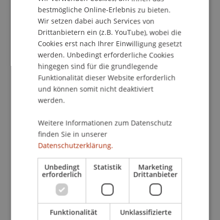
ENGLISH
bestmögliche Online-Erlebnis zu bieten.
Wir setzen dabei auch Services von
School/Professur:
Drittanbietern ein (z.B. YouTube), wobei die
Cookies erst nach Ihrer Einwilligung gesetzt
International Office
werden. Unbedingt erforderliche Cookies
hingegen sind für die grundlegende
Das International Office lädt Euch ganz herzlich
Funktionalität dieser Website erforderlich
zur Student Fair am Donnerstag, den 03.12.2015,
und können somit nicht deaktiviert
im Foyer der Architektur ein. Unsere Incoming
werden.
Students aus den verschiedenen Ländern werden
an der Student Fair ihre Universitäten
Weitere Informationen zum Datenschutz
präsentieren. Somit wird es einfacher, Euch für
finden Sie in unserer
das Auslandssemester zu entscheiden.
Datenschutzerklärung.
Eine Anmeldung ist nicht erforderlich.
Unbedingt
Statistik
Marketing
erforderlich
Drittanbieter
Wir freuen uns auf Euer Kommen.
Funktionalität
Unklassifizierte