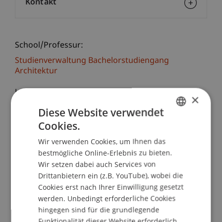
Kontakt
School/Professur:
Studienverwaltung Bachelorstudiengang
Architektur
Jeder Entwurf erfordert wieder neue Ansätze. Ein
×
wesentlicher Kern im Schaffen von pool
Diese Website verwendet
Architekten ist die Arbeit an der Varianz der
Cookies.
GERMAN
Typologien; konsequent werden die Grundrisse
Wir verwenden Cookies, um Ihnen das
von Projekt zu Projekt adaptiert, bis daraus
ENGLISH
bestmögliche Online-Erlebnis zu bieten.
eigenständige Lösungen entstehen. Jeder Bau
Wir setzen dabei auch Services von
thematisiert die vorgefundenen
Drittanbietern ein (z.B. YouTube), wobei die
Rahmenbedingungen auf seine eigene Art und
Cookies erst nach Ihrer Einwilligung gesetzt
Weise, eine einzige formale Handschrift gibt es
werden. Unbedingt erforderliche Cookies
nicht.
hingegen sind für die grundlegende
Funktionalität dieser Website erforderlich