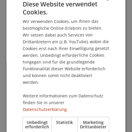
Diese Website verwendet
Cookies.
GERMAN
School/Professur:
Wir verwenden Cookies, um Ihnen das
ENGLISH
Studienservice
bestmögliche Online-Erlebnis zu bieten.
Wir setzen dabei auch Services von
"Student for a day" bietet interessierten
Drittanbietern ein (z.B. YouTube), wobei die
Schülerinnen und Schülern der letzten und
Cookies erst nach Ihrer Einwilligung gesetzt
vorletzten Schulstufe die Möglichkeit, einen
werden. Unbedingt erforderliche Cookies
hingegen sind für die grundlegende
Einblick ins BWL Studium und den Studienalltag
Funktionalität dieser Website erforderlich
zu bekommen.
und können somit nicht deaktiviert
werden.
Am Programm stehen:
> Besuch einer Vorlesung
Weitere Informationen zum Datenschutz
> Rundgang am Campus
finden Sie in unserer
> Informationen zur Uni, zu den Zielsetzungen
Datenschutzerklärung.
und zum Aufbau des BWL-Studiums
> Gesprächsrunde und Erfahrungsaustausch mit
Unbedingt
Statistik
Marketing
erforderlich
Drittanbieter
Studierenden der Universität Liechtenstein