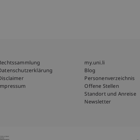
Fußzeile Rechtliche Hinweise
Fußzeile Su
Rechtssammlung
my.uni.li
Datenschutzerklärung
Blog
Disclaimer
Personenverzeichnis
Impressum
Offene Stellen
Standort und Anreise
Newsletter