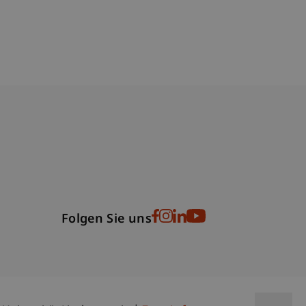
bdomain-Verzeichnis
Folgen Sie uns