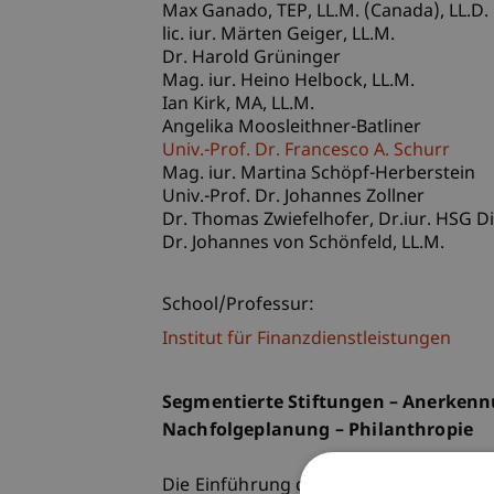
Max
Ganado
TEP, LL.M. (Canada), LL.D.
lic. iur. Märten
Geiger
LL.M.
Dr. Harold Grüninger
Mag. iur. Heino
Helbock
LL.M.
Ian
Kirk
MA, LL.M.
Angelika Moosleithner-Batliner
Univ.-Prof. Dr. Francesco A. Schurr
Mag. iur. Martina Schöpf-Herberstein
Univ.-Prof. Dr. Johannes Zollner
Dr. Thomas
Zwiefelhofer
Dr.iur. HSG Di
Dr. Johannes
von Schönfeld
LL.M.
School/Professur:
Institut für Finanzdienstleistungen
Segmentierte Stiftungen – Anerken
Nachfolgeplanung – Philanthropie
Die Einführung der gesellschaftsrecht