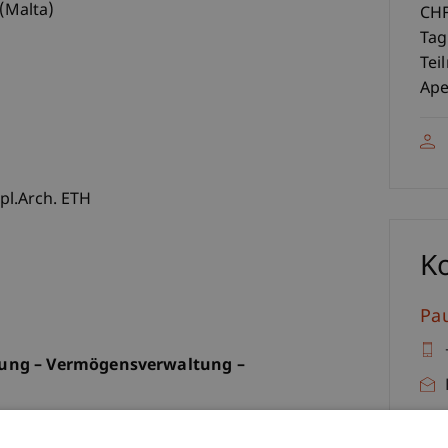
 (Malta)
CHF
Tag
Tei
Ape
pl.Arch. ETH
K
Pa
nung – Vermögensverwaltung –
lichen Gestaltungsform der segmentierten