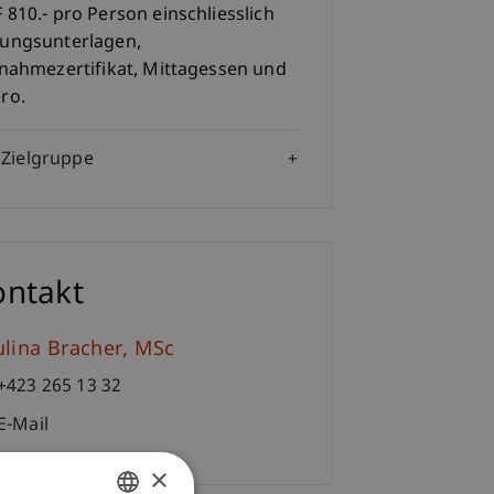
 810.- pro Person einschliesslich
ungsunterlagen,
lnahmezertifikat, Mittagessen und
ro.
Zielgruppe
ontakt
ulina
Bracher
MSc
+423 265 13 32
E-Mail
×