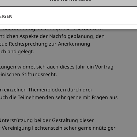
er Vermögensverwaltung analysiert werden.
EIGEN
 stehen zudem die beiden Themenfelder
e Anerkennung im Mittelpunkt. Hierbei wird
tlichen Aspekte der Nachfolgeplanung, den
 neue Rechtsprechung zur Anerkennung
schland gelegt.
ungen widmet sich auch dieses Jahr ein Vortrag
einischen Stiftungsrecht.
n einzelnen Themenblöcken durch drei
uch die Teilnehmenden sehr gerne mit Fragen aus
 Unterstützung bei der Gestaltung dieser
 Vereinigung liechtensteinischer gemeinnütziger