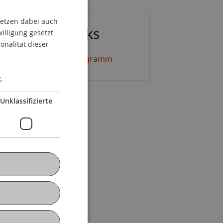
setzen dabei auch
GERMAN
ownloads/Links
willigung gesetzt
ENGLISH
onalität dieser
eiterbildung Detailprogramm
.
Unklassifizierte