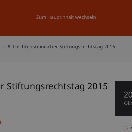
Forschung
Universität
Aktuelles
Zum Hauptinhalt wechseln
n
8. Liechtensteinischer Stiftungsrechtstag 2015
er Stiftungsrechtstag 2015
2
Ok
.