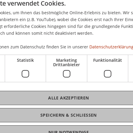
te verwendet Cookies.
che Personen- und Gesellschaftsrecht am 1.1.2015
ür das Stiftungsrecht verbunden. Diese besondere
kies, um Ihnen das bestmögliche Online-Erlebnis zu bieten. Wir 
D
anbietern ein (z.B. YouTube), wobei die Cookies erst nach Ihrer Ein
dem PGR bereits in der Vergangenheit nicht
 erforderliche Cookies hingegen sind für die grundlegende Funkti
Stiftungsrecht zur Anwendung gebracht werden,
ich und können somit nicht deaktiviert werden.
keitssektor Liechtensteins interessante
W
onen zum Datenschutz finden Sie in unserer
Datenschutzerklärung
eht der 8. Liechtensteinische Stiftungsrechtstag
Statistik
Marketing
Funktionalität
en. Es werden unter anderem internationale
Drittanbieter
d Cell Company von ihren Erfahrungen berichten
besondere Form der Haftungssegmentierung in
asierend auf diesen Ausführungen werden sie
echtensteinischen segmentierten Stiftungen
ALLE AKZEPTIEREN
SPEICHERN & SCHLIESSEN
Philanthropie als einer der zentralen
n Stiftungen gelegt, im Rahmen derer die
tungsrecht und die Pflichten und Haftung des
NUR NOTWENDIGE