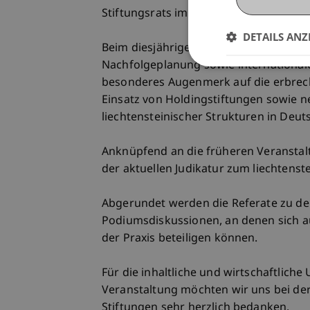
Stiftungsrats im Zusammenhang mit d
DETAILS ANZ
Beim diesjährigen Stiftungsrechtstag
Nachfolgeplanung sowie international
besonderes Augenmerk auf die erbrech
Einsatz von Holdingstiftungen sowie
liechtensteinischer Strukturen in Deut
Anknüpfend an die früheren Veranstalt
der aktuellen Judikatur zum liechtenst
Abgerundet werden die Referate zu de
Podiumsdiskussionen, an denen sich a
der Praxis beteiligen können.
Für die inhaltliche und wirtschaftliche
Veranstaltung möchten wir uns bei der
Stiftungen sehr herzlich bedanken.