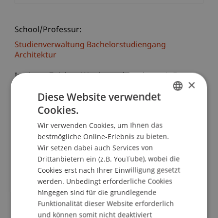
School/Professur:
Studienverwaltung Bachelorstudiengang
Architektur
In einem Zeichen-Wettbewerb suchen wir Euer
×
Traumhaus, gefragt sind vor allem kreative
Diese Website verwendet
Lösungen und neue Wohnformen. Zusätzlich
Cookies.
GERMAN
bauen wir gemeinsam ein 1zu1 Modell eines
Maasai-Gebäudes und stellen uns dabei folgende
Wir verwenden Cookies, um Ihnen das
ENGLISH
bestmögliche Online-Erlebnis zu bieten.
Fragen: Wieviel Platz brauchen wir zum Wohnen?
Wir setzen dabei auch Services von
Welche Räume sind notwendig, und welche
Drittanbietern ein (z.B. YouTube), wobei die
können kombiniert werden?
Cookies erst nach Ihrer Einwilligung gesetzt
werden. Unbedingt erforderliche Cookies
Hintergrund: Architektur-Studierende der Ardhi
hingegen sind für die grundlegende
University und der Universität Liechtenstein
Funktionalität dieser Website erforderlich
haben in zwei Workshops zusammen mit den
und können somit nicht deaktiviert