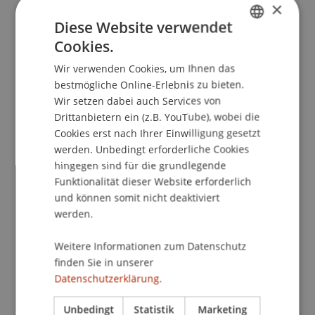
×
Architekten der Universität ein Buchprojekt, das
jährlich die Verbindung von
Diese Website verwendet
Architekturausbildung und Region in den Fokus
Cookies.
GERMAN
nehmen will. Am Donnerstag, 10. September, wird
Wir verwenden Cookies, um Ihnen das
ENGLISH
in einer Vernissage an der Universität
bestmögliche Online-Erlebnis zu bieten.
Liechtenstein das Buchprojekt Sigma vorgestellt.
Wir setzen dabei auch Services von
Roman Banzer und Hansjörg Quaderer halten als
Drittanbietern ein (z.B. YouTube), wobei die
Herausgeber Rückblick über die
Cookies erst nach Ihrer Einwilligung gesetzt
Transferleistungen des Institutes für Architektur
werden. Unbedingt erforderliche Cookies
und Raumentwicklung. 65 Projekte wurden in den
hingegen sind für die grundlegende
Funktionalität dieser Website erforderlich
letzten zehn Jahren auf die Füsse gestellt mit
und können somit nicht deaktiviert
Titeln wie: Älter werden in Mauren, Herrengasse
werden.
Vaduz, Schaan - Postamt der Zukunft. 14 dieser
Projekte nimmt das Buch näher unter die Lupe,
Weitere Informationen zum Datenschutz
zeigt Pläne, Modelle, Skizzen und
finden Sie in unserer
Beschreibungen, weitere werden kurz aufgezeigt.
Datenschutzerklärung.
Hugo Dworzack, Leiter des Institutes, schreibt in
Unbedingt
Statistik
Marketing