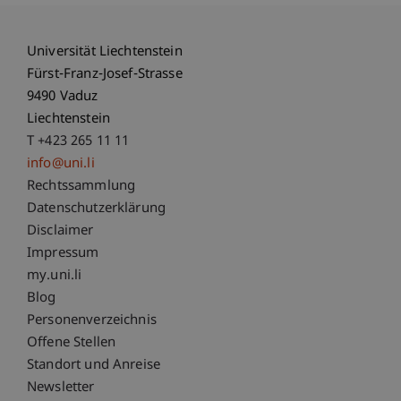
Universität Liechtenstein
Fürst-Franz-Josef-Strasse
9490 Vaduz
Liechtenstein
T +423 265 11 11
info@uni.li
Fußzeile Rechtliche Hinweise
Rechtssammlung
Datenschutzerklärung
Disclaimer
Impressum
Fußzeile Subdomain-Verzeichnis
my.uni.li
Blog
Personenverzeichnis
Offene Stellen
Standort und Anreise
Newsletter