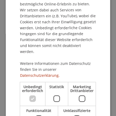
bestmögliche Online-Erlebnis zu bieten.
und Herleitung von VBA-Befehlen geachtet.
Wir setzen dabei auch Services von
Weiters werden die Manipulation von Grafiken
Drittanbietern ein (z.B. YouTube), wobei die
durch eine VBA-Routine erläutert sowie häufige
Cookies erst nach Ihrer Einwilligung gesetzt
Fehlerquellen diskutiert.
werden. Unbedingt erforderliche Cookies
hingegen sind für die grundlegende
Aufgrund der Praxisnähe legt der Kurs einen
Funktionalität dieser Website erforderlich
besonderen Fokus auf Struktur und die Suche
und können somit nicht deaktiviert
von Fehlern innerhalb einer VBA-Routine. Dies hat
werden.
den Hintergrund, dass der Quelltext umso
übersichtlicher und einfacher nachvollziehbar ist,
Weitere Informationen zum Datenschutz
finden Sie in unserer
je besser die Struktur innerhalb eines
Datenschutzerklärung.
Programmes formuliert wurde. Zusätzlich sollen
die Teilnehmer ein Verständnis für gängige
Unbedingt
Statistik
Marketing
Fehlerquellen entwickeln, sodass der Vorteil von
erforderlich
Drittanbieter
VBA-Routinen schneller umsetzbar ist.
Vor Kursbeginn werden Vorbereitungsunterlagen
Funktionalität
Unklassifizierte
geliefert, während des Kurses kommen