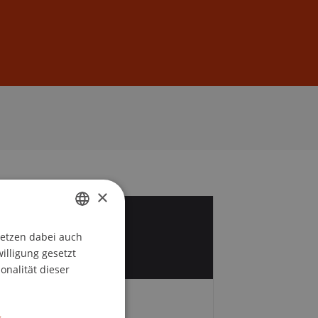
Anmelden
DE
EN
×
5
setzen dabei auch
GERMAN
p
willigung gesetzt
ENGLISH
onalität dieser
Zeit und Ort