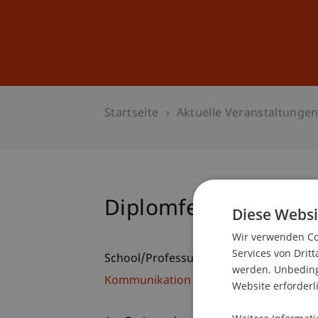
Studium
Weiterbildung
Startseite
Aktuelle Veranstaltunge
Diplomfeier an der U
Diese Websi
Wir verwenden Coo
Services von Dritt
School/Professur:
werden. Unbedingt
Kommunikation und Marketing
Website erforderl