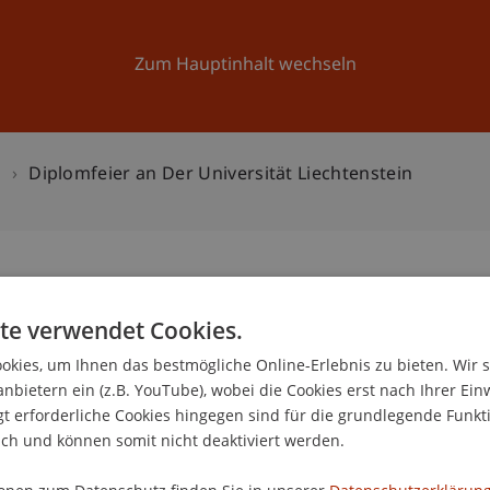
Forschung
Universität
Aktuelles
Zum Hauptinhalt wechseln
n
Diplomfeier an Der Universität Liechtenstein
niversität Liechtenstein
te verwendet Cookies.
2
kies, um Ihnen das bestmögliche Online-Erlebnis zu bieten. Wir 
Se
anbietern ein (z.B. YouTube), wobei die Cookies erst nach Ihrer Ein
 erforderliche Cookies hingegen sind für die grundlegende Funkti
ich und können somit nicht deaktiviert werden.