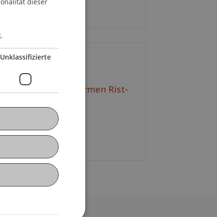
onalität dieser
ritt frei.
.
Unklassifizierte
ontakt
l.-Ing. Dr. techn. Carmen Rist-
adelmann
+423 265 11 25
E-Mail