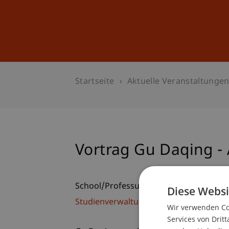
Studium
Weiterbildung
Startseite
Aktuelle Veranstaltunge
Vortrag Gu Daqing -
School/Professur:
Diese Websi
Studienverwaltung Bachelorstudiengan
Wir verwenden Coo
Services von Dritt