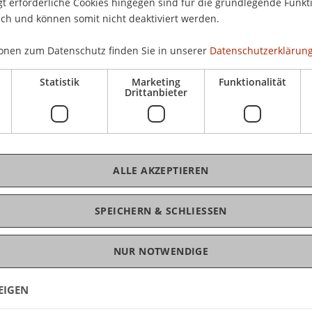
 erforderliche Cookies hingegen sind für die grundlegende Funkti
g die Zeichnungen und Entwürfe der vier
Eint
ich und können somit nicht deaktiviert werden.
Le Corbusier und Seven Holl.
onen zum Datenschutz finden Sie in unserer
Datenschutzerklärung
l Arts & Crafts www.uni.li/summerschool .
Statistik
Marketing
Funktionalität
K
Drittanbieter
Dip
St
ALLE AKZEPTIEREN
SPEICHERN & SCHLIESSEN
NUR NOTWENDIGE
EIGEN