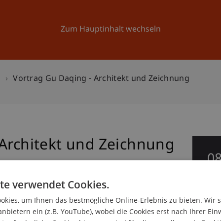
Forschung
Universität
Aktuelles
Zum Hauptinhalt wechseln
n
Vortrag Gu Daqing - Architekt und Zeichnung
 Architekt und Zeichnung
0
Jul
te verwendet Cookies.
g Architektur
kies, um Ihnen das bestmögliche Online-Erlebnis zu bieten. Wir 
anbietern ein (z.B. YouTube), wobei die Cookies erst nach Ihrer Ein