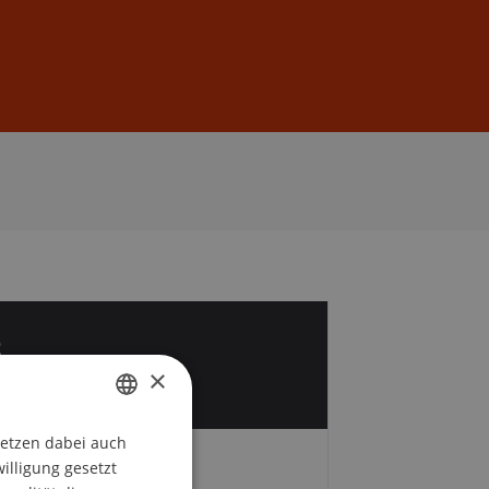
Anmelden
DE
EN
8
×
setzen dabei auch
GERMAN
willigung gesetzt
Gebühren
ENGLISH