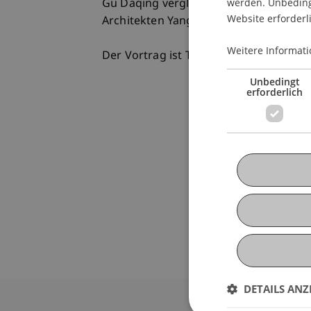
werden. Unbedingt
Gu Daqing vergleicht in seinem Vortra
Website erforderl
Architekten Yang Tingbao, Louis Kahn, 
Weitere Informati
Der Vortrag ist Teil der Summer Schoo
Unbedingt
erforderlich
DETAILS ANZ