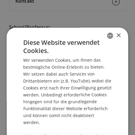
Kontakt
School/Professur:
×
Institut für Finanzdienstleistungen
Diese Website verwendet
Cookies.
Dieser universitäre Weiterbildungskurs richtet
GERMAN
sich an angehende WirtschaftsprüferInnen, um
Wir verwenden Cookies, um Ihnen das
ENGLISH
Ihnen die in Liechtenstein spezifischen Inhalte zu
bestmögliche Online-Erlebnis zu bieten.
vermitteln, welche für die Vorbereitung auf die
Wir setzen dabei auch Services von
liechtensteinische Prüfung für Wirtschaftsprüfer
Drittanbietern ein (z.B. YouTube), wobei die
im Sinne der Verordnung vom 3. Oktober 1995
Cookies erst nach Ihrer Einwilligung gesetzt
werden. Unbedingt erforderliche Cookies
über die Zulassungsprüfung für
hingegen sind für die grundlegende
Wirtschaftsprüfer (Prüfungsreglement)
Funktionalität dieser Website erforderlich
erforderlich sind. Die erforderlichen Kenntnisse
und können somit nicht deaktiviert
erlangen Sie in jeweils 2 x 2 Kurstagen in den
werden.
folgenden Bereichen: