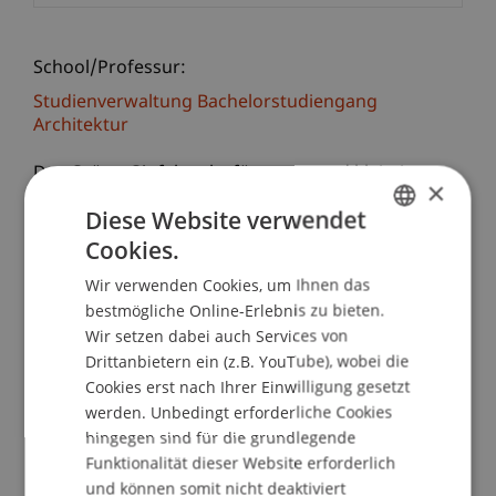
School/Professur:
Studienverwaltung Bachelorstudiengang
Architektur
Der Grüne Gipfel steht für gross und klein im
×
nachhaltigen Sein. Dieses Jahr ist er neu auf
Diese Website verwendet
‚Food&Shelter' ausgerichtet: auf
Cookies.
GERMAN
Eigenversorgung mit Lebensmitteln, auf neue
und produktive Raumentwicklung, sowie Ideen,
Wir verwenden Cookies, um Ihnen das
ENGLISH
bestmögliche Online-Erlebnis zu bieten.
Initiativen und Erfahrungen mit neuen,
Wir setzen dabei auch Services von
energieautonomien Bauten und Immobilien.
Drittanbietern ein (z.B. YouTube), wobei die
Essen, Wohnen, Leben mit grosser Qualität und
Cookies erst nach Ihrer Einwilligung gesetzt
kleinem Fussabdruck: das schafft 'Resilienz'
werden. Unbedingt erforderliche Cookies
durch 'Suffizienz'. Der Grüne Gipfel '15 zeigt, wie,
hingegen sind für die grundlegende
was und wo.
Funktionalität dieser Website erforderlich
Der Dienstag 9 Juni 2015 steht im Zeichen
und können somit nicht deaktiviert