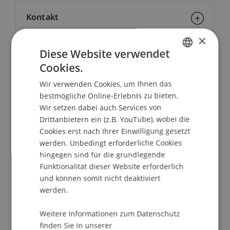
Kontakt
×
Diese Website verwendet
Dozierende/Dozierender:
Cookies.
GERMAN
Dr. phil. Katharine Weder
Wir verwenden Cookies, um Ihnen das
ENGLISH
bestmögliche Online-Erlebnis zu bieten.
School/Professur:
Wir setzen dabei auch Services von
Fachstelle Didaktik
Drittanbietern ein (z.B. YouTube), wobei die
Cookies erst nach Ihrer Einwilligung gesetzt
Diese Veranstaltung beschäftigt sich mit dem
werden. Unbedingt erforderliche Cookies
Schreiben/Formulieren von Forschungsanträgen.
hingegen sind für die grundlegende
Speziell geht es um Anträge an den Schweizer
Funktionalität dieser Website erforderlich
National Fonds SNF. Erste Anmeldungen dazu
und können somit nicht deaktiviert
liegen bereits vor.
werden.
Auch wenn keine SNF-Anträge zur Einreichung
Weitere Informationen zum Datenschutz
geplant sind, so kann im Workshop dennoch viel
finden Sie in unserer
gelernt werden, denn bei fast allen