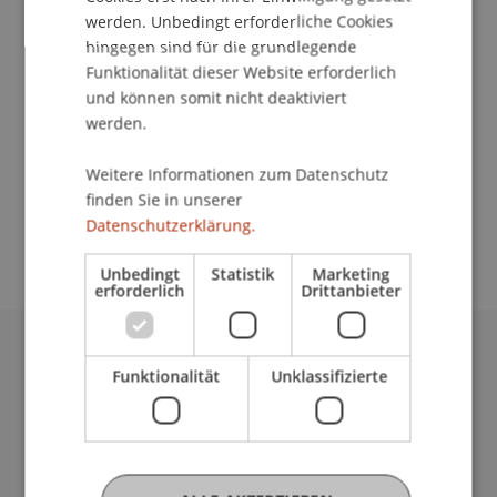
Institut für Wirtschaftsinformatik
werden. Unbedingt erforderliche Cookies
hingegen sind für die grundlegende
Am Wochenende des 25. und 26. April 2015 wird
Funktionalität dieser Website erforderlich
es wieder soweit sein: Die HORIZON kommt nach
und können somit nicht deaktiviert
Freiburg und bietet ein vielfältiges Programm.
werden.
Zahlreiche Aussteller aus Baden-Württemberg,
ganz Deutschland und dem benachbarten
Weitere Informationen zum Datenschutz
Ausland stellen ihre Bildungsangebote vor und
finden Sie in unserer
erläutern sie persönlich am Stand.
Datenschutzerklärung.
Unbedingt
Statistik
Marketing
erforderlich
Drittanbieter
Universität Liechtenstein
Funktionalität
Unklassifizierte
Fürst-Franz-Josef-Strasse
9490 Vaduz
Liechtenstein
T +423 265 11 11