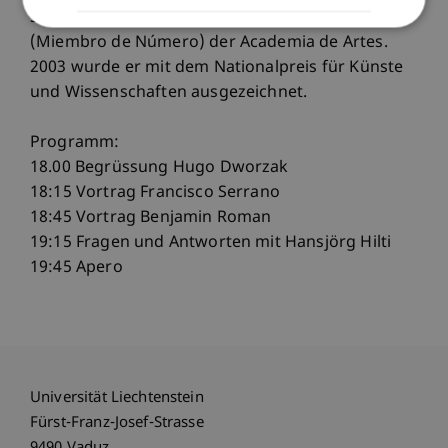
Serrano ist seit 1998 "nummeriertes Mitglied"
(Miembro de Número) der Academia de Artes.
2003 wurde er mit dem Nationalpreis für Künste
und Wissenschaften ausgezeichnet.
Programm:
18.00 Begrüssung Hugo Dworzak
18:15 Vortrag Francisco Serrano
18:45 Vortrag Benjamin Roman
19:15 Fragen und Antworten mit Hansjörg Hilti
19:45 Apero
Universität Liechtenstein
Fürst-Franz-Josef-Strasse