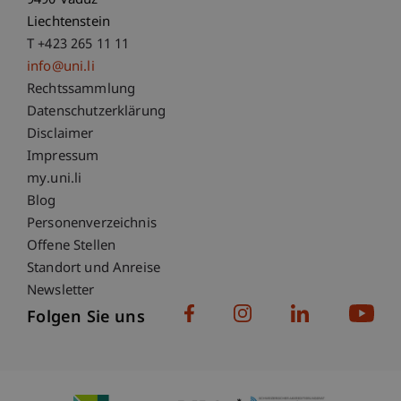
9490 Vaduz
Liechtenstein
T +423 265 11 11
info@uni.li
Fußzeile Rechtliche Hinweise
Rechtssammlung
Datenschutzerklärung
Disclaimer
Impressum
Fußzeile Subdomain-Verzeichnis
my.uni.li
Blog
Personenverzeichnis
Offene Stellen
Standort und Anreise
Newsletter
Folgen Sie uns