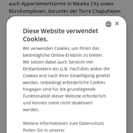
auch Appartementtürme in Mexiko City sowie
Bürokomplexen, darunter der Torre Chapultepec
mit 28.000m² Nutzfläche. Seit 2006 ist Romano für
×
den Bau des zweithöhsten Turms in ganz
Diese Website verwendet
Lateinamerika verantwortlich: Der "Torre
Cookies.
GERMAN
Reforma" soll mit 244m Höhe und einer
Wir verwenden Cookies, um Ihnen das
Nutzfläche von 60.000m². Der Stararchitekt legt
ENGLISH
bestmögliche Online-Erlebnis zu bieten.
bei der Planung viel Wert auf Nachhaltigkeit und
Wir setzen dabei auch Services von
optimale Platzgestaltung, wie etwa offene Räume
Drittanbietern ein (z.B. YouTube), wobei die
ohne Säulen oder Wände.
Cookies erst nach Ihrer Einwilligung gesetzt
Seit 1982 unterrichtet Romano an der Ibero-
werden. Unbedingt erforderliche Cookies
Privatuniversität Architektur mit Fokus auf
hingegen sind für die grundlegende
"Nachhaltigkeit", "Neue
Funktionalität dieser Website erforderlich
Konstruktionstechnologien" und "Ungenützte
und können somit nicht deaktiviert
Flächen im öffentlichen Raum". Romano leitet an
werden.
der Ibero-Universität das Austauschprogramm
"Catedra Blanca" mit der Universität
Weitere Informationen zum Datenschutz
finden Sie in unserer
Liechtenstein