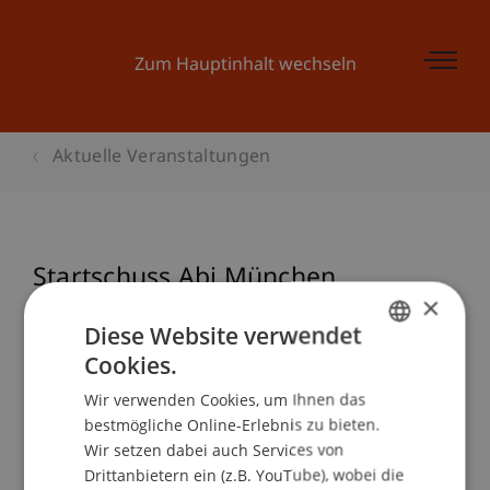
Zum Hauptinhalt wechseln
Aktuelle Veranstaltungen
Startschuss Abi München
×
Diese Website verwendet
Cookies.
Veranstaltungsdetails
GERMAN
Wir verwenden Cookies, um Ihnen das
ENGLISH
bestmögliche Online-Erlebnis zu bieten.
Wir setzen dabei auch Services von
School/Professur:
Drittanbietern ein (z.B. YouTube), wobei die