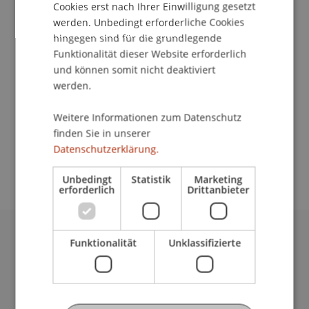
Institut für Wirtschaftsinformatik
Cookies erst nach Ihrer Einwilligung gesetzt
werden. Unbedingt erforderliche Cookies
Bei der Veranstaltung Startschuss Abi lernst du
hingegen sind für die grundlegende
die Studiengänge zahlreicher Hochschulen
Funktionalität dieser Website erforderlich
kennen, erfährst mehr über das duale Studium
und können somit nicht deaktiviert
werden.
und die Abiturientenausbildung. Außerdem
kannst dir Tipps zur Studienwahl bei Experten
Weitere Informationen zum Datenschutz
holen.
finden Sie in unserer
Datenschutzerklärung.
Eine Anmeldung bis zum 12. März ist nötig.
Unbedingt
Statistik
Marketing
erforderlich
Drittanbieter
Funktionalität
Unklassifizierte
Universität Liechtenstein
Fürst-Franz-Josef-Strasse
9490 Vaduz
Liechtenstein