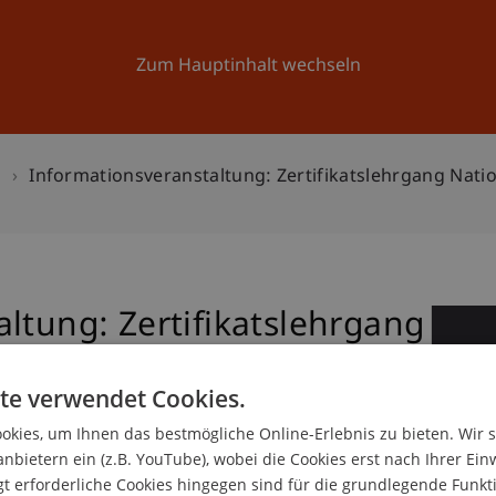
Forschung
Universität
Aktuelles
Zum Hauptinhalt wechseln
n
Informationsveranstaltung: Zertifikatslehrgang Nati
ltung: Zertifikatslehrgang
1
nationales Steuerrecht
Mä
te verwendet Cookies.
kies, um Ihnen das bestmögliche Online-Erlebnis zu bieten. Wir 
anbietern ein (z.B. YouTube), wobei die Cookies erst nach Ihrer Ein
 erforderliche Cookies hingegen sind für die grundlegende Funkti