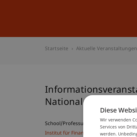
Studium
Weiterbildung
Startseite
Aktuelle Veranstaltunge
Informationsveransta
Nationales und Inter
Diese Websi
Wir verwenden Coo
School/Professur:
Services von Dritt
Institut für Finanzdienstleistungen
werden. Unbedingt