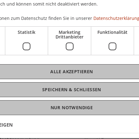
ich und können somit nicht deaktiviert werden.
der Zertifikatslehrgang Nationales und
onen zum Datenschutz finden Sie in unserer
Datenschutzerklärung
K
Statistik
Marketing
Funktionalität
Drittanbieter
t, an unserer Informationsveranstaltung Näheres
 und die Studienzeiten zu erfahren.
Dip
LL.
tslehrgang Nationales und Internationales
ALLE AKZEPTIEREN
SPEICHERN & SCHLIESSEN
NUR NOTWENDIGE
EIGEN