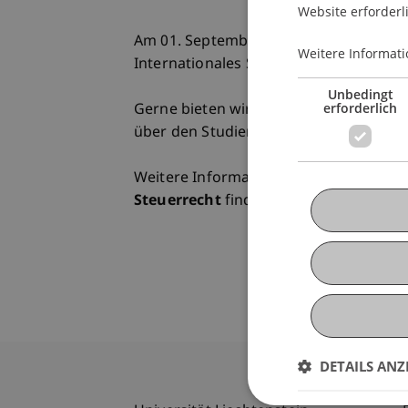
Website erforderl
Am 01. September 2015 startet erneut 
Weitere Informati
Internationales Steuerrecht.
Unbedingt
erforderlich
Gerne bieten wir Ihnen die Möglichkei
über den Studienplan, das Lehrkonzept
Weitere Informationen zum
Zertifika
Steuerrecht
finden Sie
hier.
DETAILS ANZ