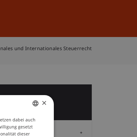
Anmelden
DE
EN
onales und Internationales Steuerrecht
1
×
r
setzen dabei auch
GERMAN
willigung gesetzt
ENGLISH
Zielgruppe
onalität dieser