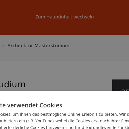
Forschung
Universität
Aktuelles
Zum Hauptinhalt wechseln
n
Architektur Masterstudium
tudium
0
Mä
te verwendet Cookies.
g Architektur
kies, um Ihnen das bestmögliche Online-Erlebnis zu bieten. Wir 
anbietern ein (z.B. YouTube), wobei die Cookies erst nach Ihrer Ein
 erforderliche Cookies hingegen sind für die grundlegende Funkti