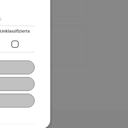
ritt frei.
.
Unklassifizierte
ontakt
f. Peter A. Staub