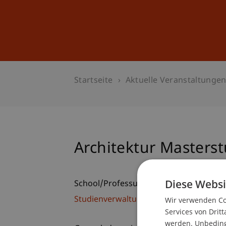
Studium
Weiterbildung
Startseite
Aktuelle Veranstaltunge
Architektur Masters
Diese Websi
School/Professur:
Studienverwaltung Bachelorstudiengan
Wir verwenden Coo
Services von Dritt
werden. Unbedingt