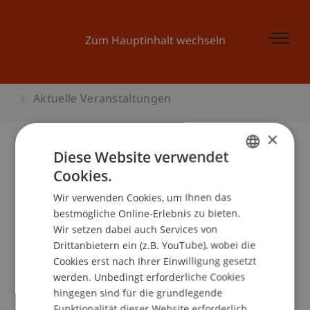
Zum Hauptinhalt wechseln
Aktuelle Veranstaltungen
×
Diese Website verwendet
Cookies.
Businessplan Wettbewerb 2015 -
GERMAN
"dream it" - Der Ideenworkshop
Wir verwenden Cookies, um Ihnen das
ENGLISH
bestmögliche Online-Erlebnis zu bieten.
(tmo)
Wir setzen dabei auch Services von
Drittanbietern ein (z.B. YouTube), wobei die
Cookies erst nach Ihrer Einwilligung gesetzt
Veranstaltungsdetails
werden. Unbedingt erforderliche Cookies
hingegen sind für die grundlegende
Funktionalität dieser Website erforderlich