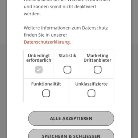
und können somit nicht deaktiviert
School/Professur:
werden.
Empfang
Weitere Informationen zum Datenschutz
finden Sie in unserer
Datenschutzerklärung.
Unbedingt
Statistik
Marketing
erforderlich
Drittanbieter
Universität Liechtenstein
Fürst-Franz-Josef-Strasse
9490 Vaduz
Liechtenstein
Funktionalität
Unklassifizierte
T +423 265 11 11
info@uni.li
Fußzeile Rechtliche Hinweise
Rechtssammlung
Datenschutzerklärung
ALLE AKZEPTIEREN
Disclaimer
Impressum
SPEICHERN & SCHLIESSEN
my.uni.li