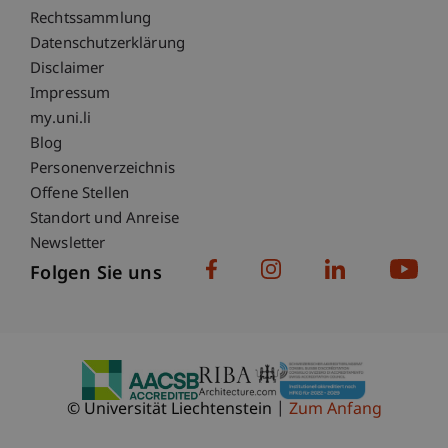
Fußzeile Rechtliche Hinweise
Rechtssammlung
Datenschutzerklärung
Disclaimer
Impressum
Fußzeile Subdomain-Verzeichnis
my.uni.li
Blog
Personenverzeichnis
Offene Stellen
Standort und Anreise
Newsletter
Folgen Sie uns
© Universität Liechtenstein
Zum Anfang