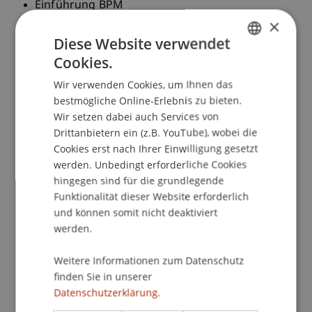
Einführung BPM
×
BPM Methoden und Werkzeuge
BPM Systeme
Diese Website verwendet
BPM und Unternehmensstrategie
Cookies.
GERMAN
Governance von BPM Programmen und
Wir verwenden Cookies, um Ihnen das
ENGLISH
Projekten
bestmögliche Online-Erlebnis zu bieten.
BPM und Mitarbeiter
Wir setzen dabei auch Services von
BPM Kultur
Drittanbietern ein (z.B. YouTube), wobei die
Cookies erst nach Ihrer Einwilligung gesetzt
Voraussetzungen
werden. Unbedingt erforderliche Cookies
Die BPM Winter School richtete sich an
hingegen sind für die grundlegende
Funktionalität dieser Website erforderlich
Studierende in Bachelorstudiengängen. Die
und können somit nicht deaktiviert
Studierenden sollten Einführungskurse im
werden.
Bereich Wirtschaftsinformatik, Betriebswirtschaft
oder Informatik belegt haben. Des Weiteren
Weitere Informationen zum Datenschutz
werden sichere Englischkenntnisse erwartet.
finden Sie in unserer
Datenschutzerklärung.
Termine