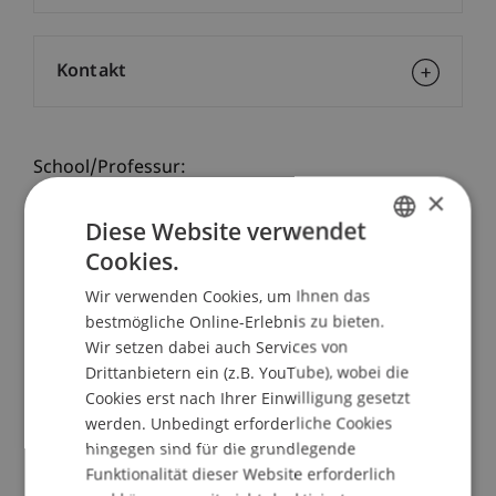
Kontakt
School/Professur:
×
Rektorat
Diese Website verwendet
Wolfgang Vogelsänger
Cookies.
GERMAN
Seit 42 Jahren Lehrer in verschiedenen
Wir verwenden Cookies, um Ihnen das
ENGLISH
Schulformen, leitet der Pädagoge seit 11 Jahren
bestmögliche Online-Erlebnis zu bieten.
die Georg-Christoph-Lichtenberg-Gesamtschule
Wir setzen dabei auch Services von
in Göttingen, die 2011 den Deutschen Schulpreis
Drittanbietern ein (z.B. YouTube), wobei die
der Robert-Bosch-Stiftung erhalten hat.
Cookies erst nach Ihrer Einwilligung gesetzt
werden. Unbedingt erforderliche Cookies
Seine Schule arbeitet nach einem Konzept, das
hingegen sind für die grundlegende
konsequent – von den SchülerInnen bis zur
Funktionalität dieser Website erforderlich