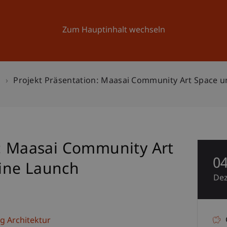
Forschung
Universität
Aktuelles
Zum Hauptinhalt wechseln
n
Projekt Präsentation: Maasai Community Art Space 
n: Maasai Community Art
0
ine Launch
De
g Architektur