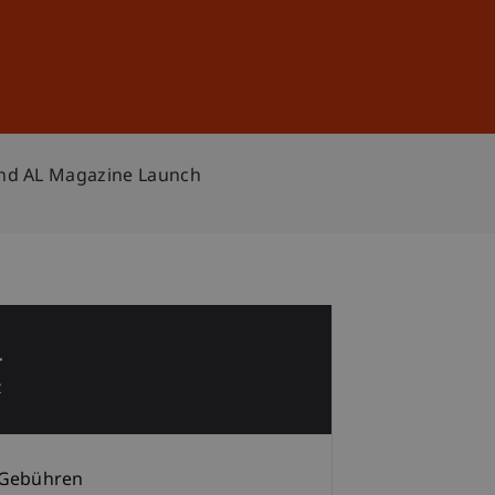
Anmelden
DE
EN
und AL Magazine Launch
4
z
Gebühren