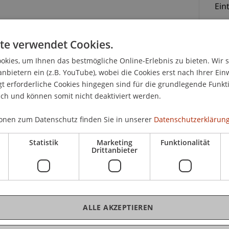
Eint
Space durch Nicole Bolomey, UNESCO Dar es Salam
te verwendet Cookies.
Space und Berichte vom Workshop in Tanzania
kies, um Ihnen das bestmögliche Online-Erlebnis zu bieten. Wir 
K
anbietern ein (z.B. YouTube), wobei die Cookies erst nach Ihrer Ein
tein
 erforderliche Cookies hingegen sind für die grundlegende Funkti
Workshops
Bms
ich und können somit nicht deaktiviert werden.
Fai
die traditionellen Bauformen und kulturellen
onen zum Datenschutz finden Sie in unserer
Datenschutzerklärung
he Art und Weise zu fördern, die Entwicklung
esserung des Lebensunterhaltes für die Maasai
Statistik
Marketing
Funktionalität
Drittanbieter
 Tanzania.
li 2014 haben je sechs Architektur-Studierende
tät Liechtenstein zusammen mit neun Maasai
an sowie die ersten Gebäude- und
ALLE AKZEPTIEREN
y Art Space in Ololosokwan bearbeitet.