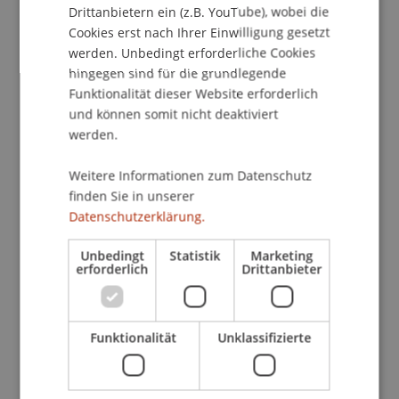
in weiten Bereichen auf eine neue rechtliche
Drittanbietern ein (z.B. YouTube), wobei die
Basis. Unter anderem beruhen die Rechtsakte
Cookies erst nach Ihrer Einwilligung gesetzt
nunmehr auf einem einfacheren aber auch
werden. Unbedingt erforderliche Cookies
demokratischeren Verfahren, der EuGH hat eine
hingegen sind für die grundlegende
stärkere Rolle bei der Kontrolle und
Funktionalität dieser Website erforderlich
Durchsetzung in strafrechtlichen
und können somit nicht deaktiviert
werden.
Angelegenheiten erhalten, es wurden durch den
Vertrag in gewissem Masse kriminalpolitische
Weitere Informationen zum Datenschutz
Determinanten vorgegeben und die Charta der
finden Sie in unserer
Grundrechte ist nun verbindlich. All diese
Datenschutzerklärung.
Faktoren führten zu verstärkten Entwicklungen in
den letzten 5 Jahren. Die Tagung will diese
Unbedingt
Statistik
Marketing
erforderlich
Drittanbieter
Entwicklungen im materiellen und formellen
Strafrecht aus nationaler und europäischer
Perspektive kritisch evaluieren.
Funktionalität
Unklassifizierte
Die Vorträge und Diskussionen beschäftigen sich
insbesondere mit der Frage der Entwicklung einer