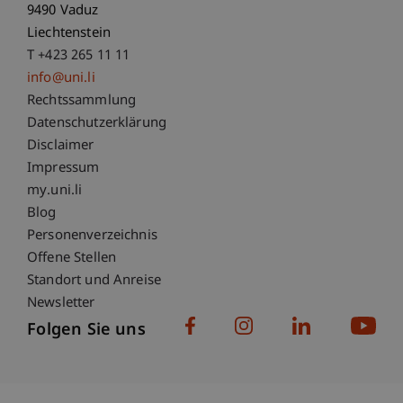
9490 Vaduz
Liechtenstein
T +423 265 11 11
info@uni.li
Fußzeile Rechtliche Hinweise
Rechtssammlung
Datenschutzerklärung
Disclaimer
Impressum
Fußzeile Subdomain-Verzeichnis
my.uni.li
Blog
Personenverzeichnis
Offene Stellen
Standort und Anreise
Newsletter
Folgen Sie uns