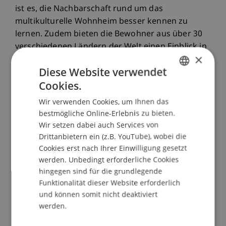
ist es, die Nachbarschaft rund um das
multikulturelle Wohnheim besser kennen zu
lernen. Zudem bieten die Bewohner aus über 30
verschiedenen Ländern der Welt einen Einblick in
×
die jeweiligen Weihnachtstraditionen ihrer
Diese Website verwendet
Heimat. Die Küchen auf allen Etagen des
Cookies.
Wohnheims verwandeln sich bereits jetzt in
GERMAN
«Christmas Cookies Factories».
Wir verwenden Cookies, um Ihnen das
ENGLISH
bestmögliche Online-Erlebnis zu bieten.
Kreative Studierende aus 5 Nationen am Werk
Wir setzen dabei auch Services von
In der Kreativwerkstatt die während der
Drittanbietern ein (z.B. YouTube), wobei die
“Introduction Week“ startete, haben die sechs
Cookies erst nach Ihrer Einwilligung gesetzt
werden. Unbedingt erforderliche Cookies
Studierenden der Universität Liechtenstein, Hana
hingegen sind für die grundlegende
Pleskacova aus der Tschechische Republik,
Funktionalität dieser Website erforderlich
Christoph Fuchs und Moritz Ziegler aus
und können somit nicht deaktiviert
Deutschland, Stella Ivanova aus Bulgarien, Omer
werden.
Khalid aus Pakistan sowie Anastasiia Oksiukovska
aus der Ukraine, geleitet durch Gabriela Cortés,