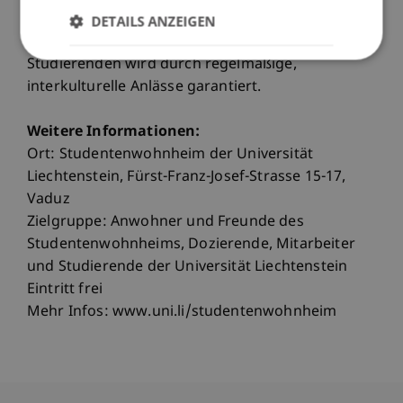
Kulturen ist das Leben im Wohnheim
DETAILS ANZEIGEN
facettenreich. Ein Austausch mit lokalen
Studierenden wird durch regelmäßige,
interkulturelle Anlässe garantiert.
Weitere Informationen:
Ort: Studentenwohnheim der Universität
Liechtenstein, Fürst-Franz-Josef-Strasse 15-17,
Vaduz
Zielgruppe: Anwohner und Freunde des
Studentenwohnheims, Dozierende, Mitarbeiter
und Studierende der Universität Liechtenstein
Eintritt frei
Mehr Infos: www.uni.li/studentenwohnheim