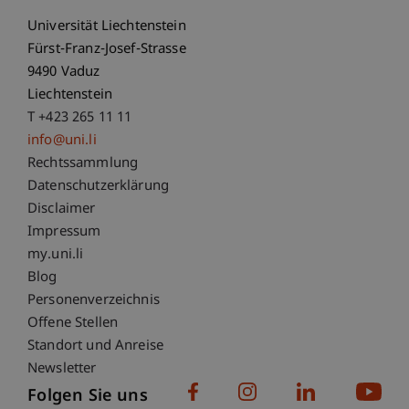
Universität Liechtenstein
Fürst-Franz-Josef-Strasse
9490 Vaduz
Liechtenstein
T +423 265 11 11
info@uni.li
Fußzeile Rechtliche Hinweise
Rechtssammlung
Datenschutzerklärung
Disclaimer
Impressum
Fußzeile Subdomain-Verzeichnis
my.uni.li
Blog
Personenverzeichnis
Offene Stellen
Standort und Anreise
Newsletter
Folgen Sie uns