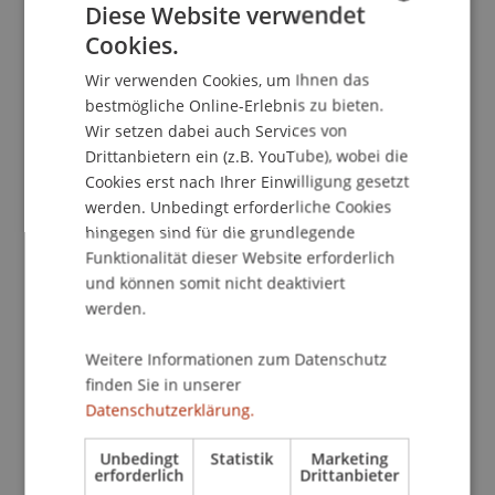
sowie Jon Ritter, Liechtensteiner Architekt und
Diese Website verwendet
Präsident der Liechtensteinischen Ingenieur- und
Cookies.
GERMAN
Architektenvereinigung (lia). Ihre Vergleiche
Wir verwenden Cookies, um Ihnen das
ENGLISH
zwischen Vorarlberg, Graubünden und
bestmögliche Online-Erlebnis zu bieten.
Liechtenstein zeigen unterschiedliche Strategien
Wir setzen dabei auch Services von
auf, wie eine nachhaltige Baukultur definiert und
Drittanbietern ein (z.B. YouTube), wobei die
vermittelt wird und welche möglichen
Cookies erst nach Ihrer Einwilligung gesetzt
(Alb)Traumhäuser von morgen daraus entstehen
werden. Unbedingt erforderliche Cookies
könnten.
hingegen sind für die grundlegende
Funktionalität dieser Website erforderlich
und können somit nicht deaktiviert
Offener Gedankenaustausch
werden.
Im Gespräch mit den Experten sind
Schüler/innen, Studierende,
Weitere Informationen zum Datenschutz
Architekturschaffende und Interessierte
finden Sie in unserer
eingeladen, die Diskussion um ihre persönlichen
Datenschutzerklärung.
Erfahrungen mit Architektur im Dreiländereck zu
bereichern. Im Anschluss kann die Doppel-
Unbedingt
Statistik
Marketing
erforderlich
Drittanbieter
Ausstellung von Schulen und Universität