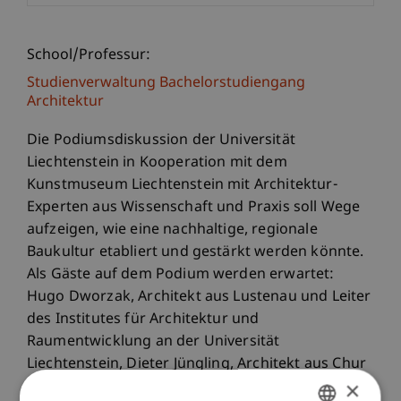
School/Professur:
Studienverwaltung Bachelorstudiengang
Architektur
Die Podiumsdiskussion der Universität
Liechtenstein in Kooperation mit dem
Kunstmuseum Liechtenstein mit Architektur-
Experten aus Wissenschaft und Praxis soll Wege
aufzeigen, wie eine nachhaltige, regionale
Baukultur etabliert und gestärkt werden könnte.
Als Gäste auf dem Podium werden erwartet:
Hugo Dworzak, Architekt aus Lustenau und Leiter
des Institutes für Architektur und
Raumentwicklung an der Universität
Liechtenstein, Dieter Jüngling, Architekt aus Chur
×
und Dozent an der Universität Liechtenstein