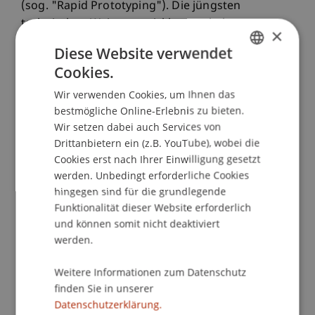
(sog. "Rapid Prototyping"). Die jüngsten
technischen Weiterentwicklungen haben sogar
×
dazu geführt, dass nunmehr auch die
Diese Website verwendet
serienmässige Herstellung von qualitativ
Cookies.
GERMAN
hochwertigen Endprodukten sowie der
flächendeckende Einsatz im Privatbereich in
Wir verwenden Cookies, um Ihnen das
ENGLISH
bestmögliche Online-Erlebnis zu bieten.
greifbarer Nähe zu sein scheinen. Deshalb wird
Wir setzen dabei auch Services von
im Zusammenhang mit der "Additiven Fertigung"
Drittanbietern ein (z.B. YouTube), wobei die
bzw. "Digital Fabrication" auch von der dritten
Cookies erst nach Ihrer Einwilligung gesetzt
industriellen Revolution gesprochen. Mit dem
werden. Unbedingt erforderliche Cookies
richtigen Gerät und der entsprechenden
hingegen sind für die grundlegende
Software soll es in Zukunft jedermann, zu jeder
Funktionalität dieser Website erforderlich
Zeit und an jedem Ort der Welt möglich sein, auch
und können somit nicht deaktiviert
komplexe Gegenstände ohne spezielles Know-
werden.
how schnell und kostengünstig zu fertigen. Vor
diesem Hintergrund wird eine vollständige
Weitere Informationen zum Datenschutz
Demokratisierung der Produktwelt erwartet.
finden Sie in unserer
Datenschutzerklärung.