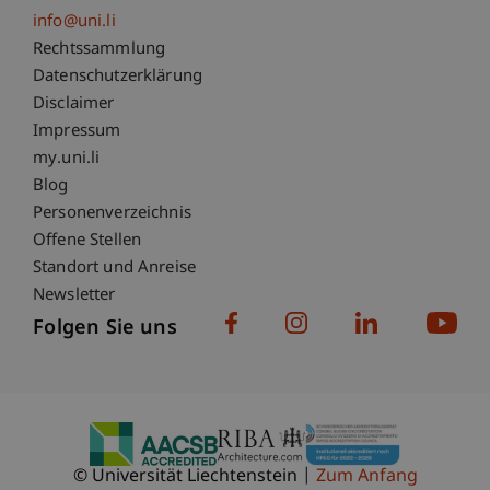
info@uni.li
Fußzeile Rechtliche Hinweise
Rechtssammlung
Datenschutzerklärung
Disclaimer
Impressum
Fußzeile Subdomain-Verzeichnis
my.uni.li
Blog
Personenverzeichnis
Offene Stellen
Standort und Anreise
Newsletter
Folgen Sie uns
© Universität Liechtenstein
Zum Anfang