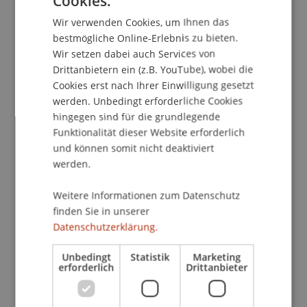
Cookies.
GERMAN
Wir verwenden Cookies, um Ihnen das
ENGLISH
bestmögliche Online-Erlebnis zu bieten.
School/Professur:
Wir setzen dabei auch Services von
Studienverwaltung Bachelorstudiengang
Drittanbietern ein (z.B. YouTube), wobei die
Architektur
Cookies erst nach Ihrer Einwilligung gesetzt
werden. Unbedingt erforderliche Cookies
Architektur Zwischenpräsentation der Bachelor-
hingegen sind für die grundlegende
und Masterstudios des Instituts für Architektur
Funktionalität dieser Website erforderlich
und Raumentwicklung der Universität
und können somit nicht deaktiviert
Liechtenstein.
werden.
An Zwischenpräsentation wird der Stand der
Weitere Informationen zum Datenschutz
Arbeiten präsentiert. Externe Gastkritiker
finden Sie in unserer
Datenschutzerklärung.
begleiten die Entwurfsstudios und erteilen den
Studierenden zusammen mit den
Unbedingt
Statistik
Marketing
Hochschullehrenden individuelle Bewertungen.
erforderlich
Drittanbieter