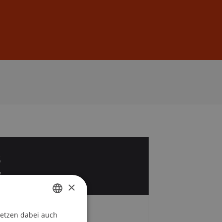
Anmelden
DE
EN
3
v
×
setzen dabei auch
GERMAN