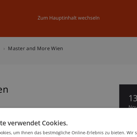
Forschung
Universität
Aktuelles
Zum Hauptinhalt wechseln
n
Master and More Wien
en
1
No
te verwendet Cookies.
kies, um Ihnen das bestmögliche Online-Erlebnis zu bieten. Wir 