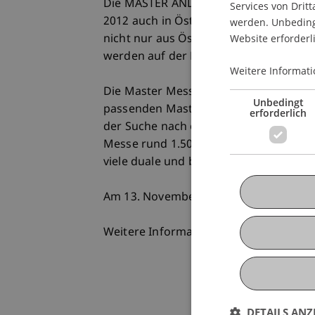
Die MASTER AND MORE Messen sind die
Services von Dritt
2012 auch in Österreich vor Ort! Univ
werden. Unbedingt
Website erforderl
nicht nur aus Österreich, Deutschland
werden auf der Master Messe Wien er
Weitere Informati
Die Master Messe richtet sich an Bach
Unbedingt
passenden Master-Studiengang anschl
erforderlich
der Suche nach einem MBA oder Weite
Messe rund 1.500 Master-Studiengänge 
viele duale und berufsbegleitende Ma
Am 13. November 2014 findet die nächs
Weitere Informationen: www.master-
DETAILS ANZ