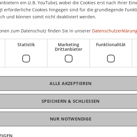
 größten Master Messen Deutschlands und seit
anbietern ein (z.B. YouTube), wobei die Cookies erst nach Ihrer Ein
ersitäten, Fachhochschulen und Business Schools
 erforderliche Cookies hingegen sind für die grundlegende Funkti
ich und können somit nicht deaktiviert werden.
 und der Schweiz, sondern aus ganz Europa
wartet!
onen zum Datenschutz finden Sie in unserer
Datenschutzerklärung
elor-Studenten und Absolventen, die einen
Statistik
Marketing
Funktionalität
ießen möchten, sowie an Young Professionals auf
Drittanbieter
rbildungsmaster. Entsprechend werden auf der
aller Fachbereiche präsentiert, darunter auch
ster-Programme.
ALLE AKZEPTIEREN
te Mastermesse in Wien statt.
and-more.at/master-messe-wien
SPEICHERN & SCHLIESSEN
NUR NOTWENDIGE
EIGEN