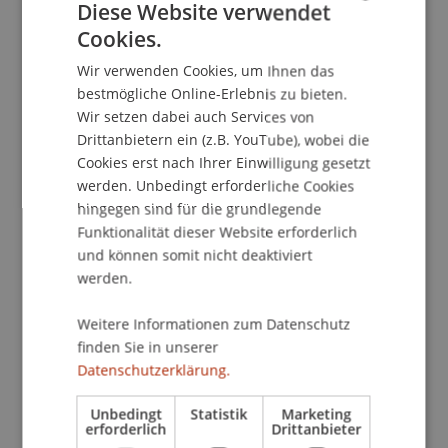
Vertretern der Zivilgesellschaft sowie der im
Diese Website verwendet
Projekt beteiligten Wissenschaftlern.
Cookies.
GERMAN
Wir verwenden Cookies, um Ihnen das
ENGLISH
Die Veranstaltung ist Teil der Abschlusstagung
bestmögliche Online-Erlebnis zu bieten.
des von der IBH geförderten
Wir setzen dabei auch Services von
Forschungsprojektes eSociety Bodensee 2020 –
Drittanbietern ein (z.B. YouTube), wobei die
Offene gesellschaftliche Innovation in der
Cookies erst nach Ihrer Einwilligung gesetzt
Bodensee-Region.
werden. Unbedingt erforderliche Cookies
hingegen sind für die grundlegende
Funktionalität dieser Website erforderlich
Programm
und können somit nicht deaktiviert
werden.
Mittwoch, 26. November 2014
13:00 - 14:00: Fahrt von Vaduz nach Malbun zum
Weitere Informationen zum Datenschutz
Berggasthaus Sareis
finden Sie in unserer
14:00 - 14:45: Zukunftsfähig durch Kooperation?
Datenschutzerklärung.
Herausforderungen in der
grenzüberschreitenden Zusammenarbeit in der
Unbedingt
Statistik
Marketing
erforderlich
Drittanbieter
Bodenseeregion