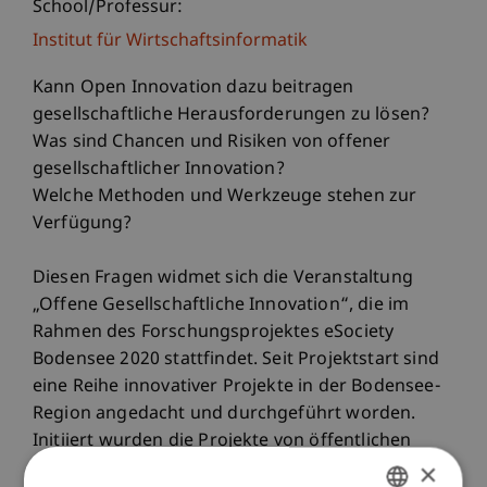
School/Professur:
Institut für Wirtschaftsinformatik
Kann Open Innovation dazu beitragen
gesellschaftliche Herausforderungen zu lösen?
Was sind Chancen und Risiken von offener
gesellschaftlicher Innovation?
Welche Methoden und Werkzeuge stehen zur
Verfügung?
Diesen Fragen widmet sich die Veranstaltung
„Offene Gesellschaftliche Innovation“, die im
Rahmen des Forschungsprojektes eSociety
Bodensee 2020 stattfindet. Seit Projektstart sind
eine Reihe innovativer Projekte in der Bodensee-
Region angedacht und durchgeführt worden.
Initiiert wurden die Projekte von öffentlichen
×
Verwaltungen in der Region, von Politikern,