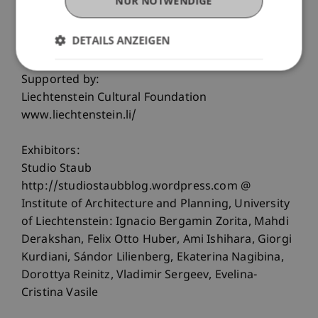
NUR NOTWENDIGE
In collaboration with:
Liechtenstein Marketing www.liechtenstein-
DETAILS ANZEIGEN
marketing.li
Supported by:
Liechtenstein Cultural Foundation
www.liechtenstein.li/
Exhibitors:
Studio Staub
http://studiostaubblog.wordpress.com @
Institute of Architecture and Planning, University
of Liechtenstein: Ignacio Bergamin Zorita, Mahdi
Derakshan, Felix Otto Huber, Ami Ishihara, Giorgi
Kurdiani, Sándor Lilienberg, Ekaterina Nagibina,
Dorottya Reinitz, Vladimir Sergeev, Evelina-
Cristina Vasile