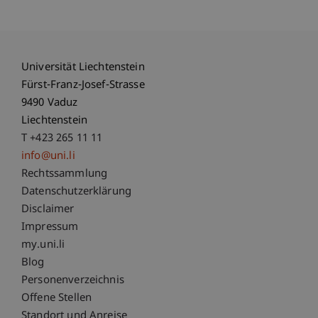
Universität Liechtenstein
Fürst-Franz-Josef-Strasse
9490 Vaduz
Liechtenstein
T +423 265 11 11
info@uni.li
Fußzeile Rechtliche Hinweise
Rechtssammlung
Datenschutzerklärung
Disclaimer
Impressum
Fußzeile Subdomain-Verzeichnis
my.uni.li
Blog
Personenverzeichnis
Offene Stellen
Standort und Anreise