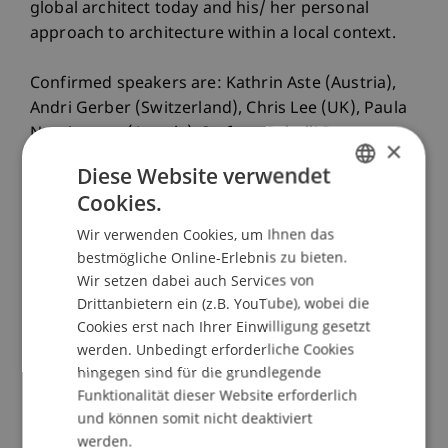
global architect today and his/ her personal
approach to architecture within a local context.
Confirmed speakers are: Kathrin Aste (Austria),
Andri Gerber (Switzerland), Chris Lee (UK), Paula
Nascimento (Angola), Stefano Rabolli Pansera
×
(Italy) and Eric Schuldenfrei (USA). The event is
Diese Website verwendet
moderated by Peter Staub (Switzerland).
Cookies.
GERMAN
"Once upon a time in Liechtenstein" is the
Wir verwenden Cookies, um Ihnen das
ENGLISH
bestmögliche Online-Erlebnis zu bieten.
Principality of Liechtenstein's first presence at the
Wir setzen dabei auch Services von
International Architecture Exhibition, La Biennale.
Drittanbietern ein (z.B. YouTube), wobei die
Cookies erst nach Ihrer Einwilligung gesetzt
Minister of Foreign Affairs, Education and
werden. Unbedingt erforderliche Cookies
Culture, Dr. Aurelia Frick, invites to the vernissage
hingegen sind für die grundlegende
of the first Liechtenstein participation at the
Funktionalität dieser Website erforderlich
International Architecture Exhibition, La Biennale.
und können somit nicht deaktiviert
werden.