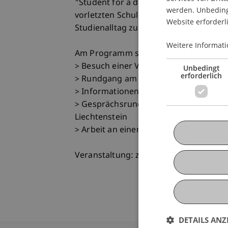
"Student for a day" bietet interessier
werden. Unbedingt
vorletzten Schulstufe die Möglichkeit,
Website erforderl
Studienalltag zu bekommen.
Weitere Informati
Am Programm stehen:
> Besuch einer Vorlesung
Unbedingt
erforderlich
> Rundgang am Campus
> Informationen zur Uni, zu den Ziel
> Gesprächsrunde und Erfahrungsausta
Liechtenstein
> Arbeit an einem betriebswirtschaftlic
Veranstaltung: zur Anmeldung offen
DETAILS ANZ