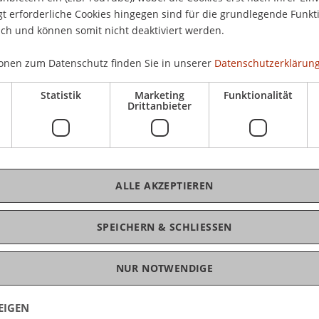
ten Schülerinnen und Schülern der letzten und
Eint
 erforderliche Cookies hingegen sind für die grundlegende Funkti
 einen Einblick ins BWL Studium und den
Max
ich und können somit nicht deaktiviert werden.
onen zum Datenschutz finden Sie in unserer
Datenschutzerklärung
Statistik
Marketing
Funktionalität
Drittanbieter
K
setzungen und zum Aufbau des BWL-Studiums
usch mit Studierenden der Universität
Dip
hen Fallbeispiel - so wie "echte" Studierende.
ALLE AKZEPTIEREN
SPEICHERN & SCHLIESSEN
NUR NOTWENDIGE
EIGEN