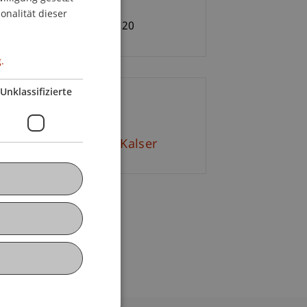
ENGLISH
ritt frei
onalität dieser
imale Teilnehmerzahl: 20
.
Unklassifizierte
ontakt
l.-Phys. ETH Jochen Kalser