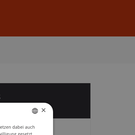
Anmelden
DE
EN
8
t
×
setzen dabei auch
GERMAN
Gebühren
willigung gesetzt