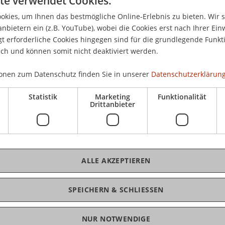
te verwendet Cookies.
olarthermie und Photovoltaik
22.
ich
kies, um Ihnen das bestmögliche Online-Erlebnis zu bieten. Wir 
in 
anbietern ein (z.B. YouTube), wobei die Cookies erst nach Ihrer Ein
Lie
 erforderliche Cookies hingegen sind für die grundlegende Funkti
ich und können somit nicht deaktiviert werden.
CHF
onen zum Datenschutz finden Sie in unserer
Datenschutzerklärung
ung, Vaduz
min
Statistik
Marketing
Funktionalität
Drittanbieter
strasse 23, Schaan
ecowerk.li
ALLE AKZEPTIEREN
lt)
K
SPEICHERN & SCHLIESSEN
Be
ieur HLK
NUR NOTWENDIGE