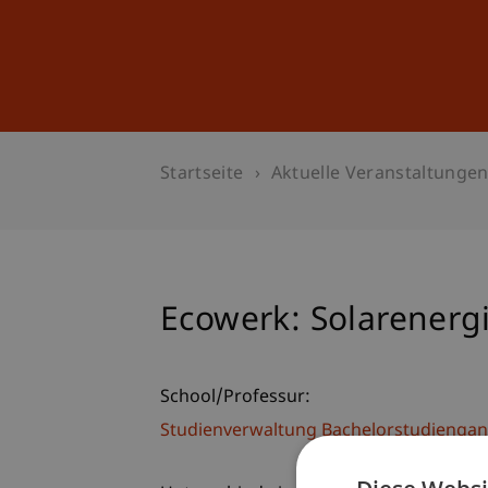
Studium
Weiterbildung
Startseite
Aktuelle Veranstaltunge
Ecowerk: Solarenerg
School/Professur:
Studienverwaltung Bachelorstudiengan