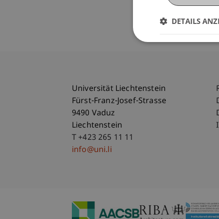
DETAILS ANZ
Universität Liechtenstein
Fürst-Franz-Josef-Strasse
9490 Vaduz
Liechtenstein
T +423 265 11 11
info@uni.li