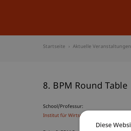
Studium
Weiterbildung
Startseite
Aktuelle Veranstaltunge
8. BPM Round Table
School/Professur:
Institut für Wirtschaftsinformatik
Diese Websi