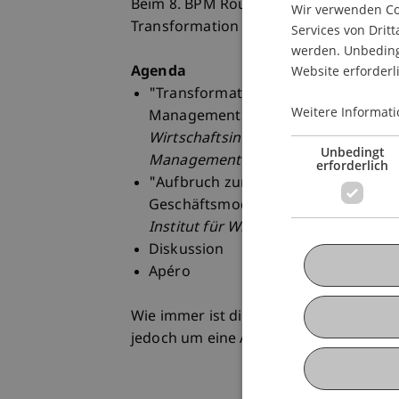
Beim 8. BPM Round Table an der Univer
Wir verwenden Coo
Transformation im Mittelpunkt.
Services von Dritt
werden. Unbedingt
Website erforderl
Agenda
"Transformation und Innovation. V
Weitere Informati
Management",
Professor Jan vom Bro
Wirtschaftsinformatik und Inhaber d
Unbedingt
Management
erforderlich
"Aufbruch zur Transformation: Fallb
Geschäftsmodellen",
Alexander Sch
Institut für Wirtschaftsinformatik de
Diskussion
Apéro
Wie immer ist die Veranstaltung kostenl
jedoch um eine Anmeldung per E-Mail (