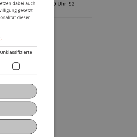
setzen dabei auch
GERMAN
10.2014, Do 17.00 - 19.00 Uhr, S2
willigung gesetzt
ENGLISH
onalität dieser
.
Unklassifizierte