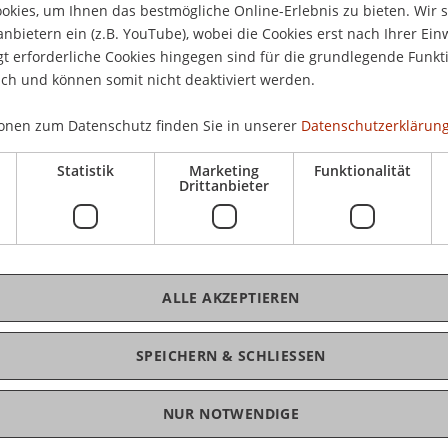
sität Liechtenstein steht das Thema Business
kies, um Ihnen das bestmögliche Online-Erlebnis zu bieten. Wir 
30.
anbietern ein (z.B. YouTube), wobei die Cookies erst nach Ihrer Ein
 erforderliche Cookies hingegen sind für die grundlegende Funkti
ich und können somit nicht deaktiviert werden.
eränderungen gestalten durch Business Process
onen zum Datenschutz finden Sie in unserer
Datenschutzerklärung
cke, Leiter des Instituts für
es Hilti Lehrstuhls für Business Process
Statistik
Marketing
Funktionalität
Drittanbieter
eispiele für Innovationen von
mid, Research Analyst bei SAP und Doktorand am
r Universität Liechtenstein
ALLE AKZEPTIEREN
os und offen für alle Interessierten. Es wird
SPEICHERN & SCHLIESSEN
oliver.mueller@uni.li) gebeten.
NUR NOTWENDIGE