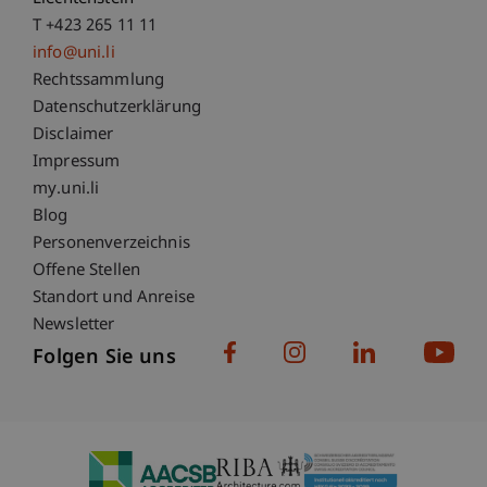
T +423 265 11 11
info@uni.li
Fußzeile Rechtliche Hinweise
Rechtssammlung
Datenschutzerklärung
Disclaimer
Impressum
Fußzeile Subdomain-Verzeichnis
my.uni.li
Blog
Personenverzeichnis
Offene Stellen
Standort und Anreise
Newsletter
Folgen Sie uns