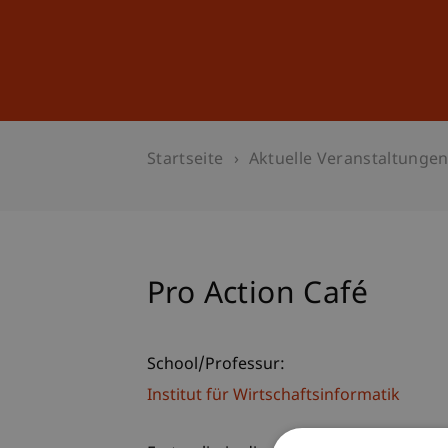
Studium
Weiterbildung
Startseite
Aktuelle Veranstaltunge
Pro Action Café
School/Professur:
Institut für Wirtschaftsinformatik