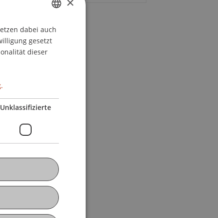
×
setzen dabei auch
GERMAN
willigung gesetzt
ENGLISH
onalität dieser
.
Unklassifizierte