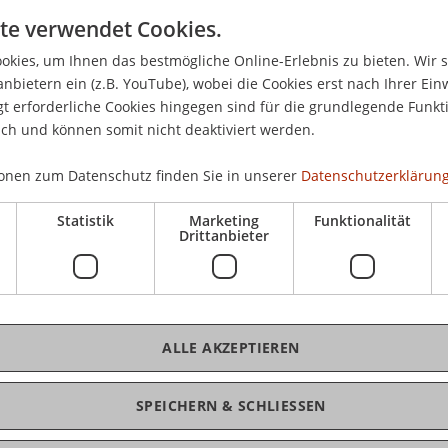
ie Universität Liechtenstein in Kooperation mit
te verwendet Cookies.
Ideenkanal ein Pro Action Café. Ziel ist der
iterentwicklung von vielfältig, nachhaltigen
kies, um Ihnen das bestmögliche Online-Erlebnis zu bieten. Wir 
anbietern ein (z.B. YouTube), wobei die Cookies erst nach Ihrer Ein
 erforderliche Cookies hingegen sind für die grundlegende Funkti
ich und können somit nicht deaktiviert werden.
onen zum Datenschutz finden Sie in unserer
Datenschutzerklärung
n für die langfristige, finanzielle Sicherung von
enstein?
Statistik
Marketing
Funktionalität
g für die Mitarbeit begeistert werden?
Drittanbieter
von anderen Akteuren im Land geplant?
ten zur gemeinsamen Nutzung von Ressourcen?
, Initiativen, non-profit Organisationen sowie
ALLE AKZEPTIEREN
rn können Teilnehmende des Pro Action Café diese
.
SPEICHERN & SCHLIESSEN
 ist kostenlos, setzt aber eine Anmeldung über