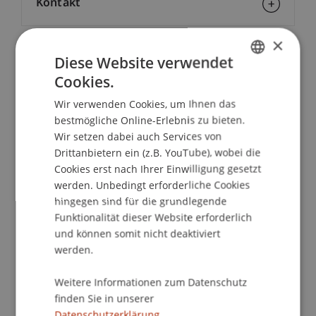
Kontakt
×
Diese Website verwendet
School/Professur:
Cookies.
GERMAN
Studienverwaltung Bachelorstudiengang
Architektur
Wir verwenden Cookies, um Ihnen das
ENGLISH
bestmögliche Online-Erlebnis zu bieten.
Elektrosmog ist heute allgegenwärtig –
Wir setzen dabei auch Services von
Wie können wir diese Belastung in unseren
Drittanbietern ein (z.B. YouTube), wobei die
Gebäuden reduzieren?
Cookies erst nach Ihrer Einwilligung gesetzt
werden. Unbedingt erforderliche Cookies
hingegen sind für die grundlegende
Referent
Funktionalität dieser Website erforderlich
Markus Durrer, Chur
und können somit nicht deaktiviert
Experte IBH, Elektro- und Hygieneingenieur
werden.
Technischer Berater NIS des
Umweltmedizinischen Beratungsnetzes
Weitere Informationen zum Datenschutz
der Ärztinnen und Ärzte für Umweltschutz
finden Sie in unserer
Datenschutzerklärung.