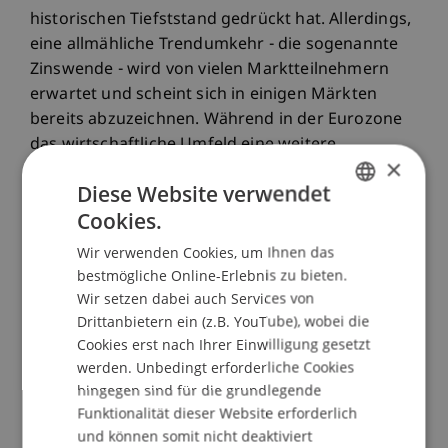
historischen Tiefststand gedrückt hat. Allerdings,
eine allmähliche Trendumkehr - die sogenannte
Zinswende - wird von vielen Marktteilnehmern
erwartet und scheint sich in einigen Märkten
bereits abzuzeichnen. Während in der Eurozone
das wirtschaftliche Umfeld eine weitere
×
Lockerung der Geldpolitik nicht ausschliessen
Diese Website verwendet
lässt, hat allem voran in den Vereinigten Staaten
Cookies.
das Zurückfahren der Anleihekäufe durch die FED
GERMAN
dazu geführt, dass in bestimmten Bereichen der
Wir verwenden Cookies, um Ihnen das
ENGLISH
Zinsstruktur ein Anstieg der Raten erkennbar ist.
bestmögliche Online-Erlebnis zu bieten.
Unbestritten sind die weitreichenden Folgen, die
Wir setzen dabei auch Services von
eine solche Trendumkehr für die
Drittanbietern ein (z.B. YouTube), wobei die
Cookies erst nach Ihrer Einwilligung gesetzt
Gesamtwirtschaft im Allgemeinen und im
werden. Unbedingt erforderliche Cookies
Besonderen für die Finanzmärkte und deren
hingegen sind für die grundlegende
Akteure hätte.
Funktionalität dieser Website erforderlich
und können somit nicht deaktiviert
Es gilt daher, sich den möglichen