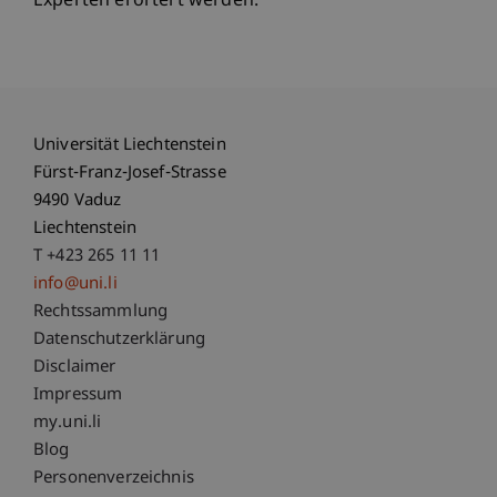
Experten erörtert werden.
Universität Liechtenstein
Fürst-Franz-Josef-Strasse
9490 Vaduz
Liechtenstein
T +423 265 11 11
info@uni.li
Fußzeile Rechtliche Hinweise
Rechtssammlung
Datenschutzerklärung
Disclaimer
Impressum
Fußzeile Subdomain-Verzeichnis
my.uni.li
Blog
Personenverzeichnis