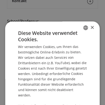
Kontakt
School/Professur:
×
Institut für Finanzdienstleistungen
Diese Website verwendet
Cookies.
Dieser universitäre Weiterbildungskurs richtet
GERMAN
sich an angehende WirtschaftsprüferInnen, um
Wir verwenden Cookies, um Ihnen das
ENGLISH
Ihnen die in Liechtenstein spezifischen Inhalte zu
bestmögliche Online-Erlebnis zu bieten.
vermitteln, welche für die Vorbereitung auf die
Wir setzen dabei auch Services von
liechtensteinische Prüfung für Wirtschaftsprüfer
Drittanbietern ein (z.B. YouTube), wobei die
im Sinne der Verordnung vom 3. Oktober 1995
Cookies erst nach Ihrer Einwilligung gesetzt
werden. Unbedingt erforderliche Cookies
über die Zulassungsprüfung für
hingegen sind für die grundlegende
Wirtschaftsprüfer (Prüfungsreglement)
Funktionalität dieser Website erforderlich
erforderlich sind. Die erforderlichen Kenntnisse
und können somit nicht deaktiviert
erlangen Sie in jeweils 2 x 2 Kurstagen in den
werden.
folgenden Bereichen: