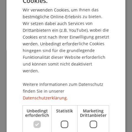
Cookies.
Kontakt
GERMAN
Wir verwenden Cookies, um Ihnen das
ENGLISH
bestmögliche Online-Erlebnis zu bieten.
Wir setzen dabei auch Services von
Dozierende:
Drittanbietern ein (z.B. YouTube), wobei die
Prof. Dr. Friedrich
Fraberger
LL.M., StB, TEP
Cookies erst nach Ihrer Einwilligung gesetzt
MMag. Michael
Petritz
LL.M.
werden. Unbedingt erforderliche Cookies
hingegen sind für die grundlegende
School/Professur:
Funktionalität dieser Website erforderlich
Institut für Finanzdienstleistungen
und können somit nicht deaktiviert
werden.
Aktuelle Entwicklungen im
nationalen und
internationalen Steuerrecht
in Bezug auf die
Weitere Informationen zum Datenschutz
Besteuerung
natürlicher
und
juristischer
finden Sie in unserer
Datenschutzerklärung.
Personen
(national/outbound/inbound) unter
Berücksichtigung der aktuellen
Rechtsprechung
Unbedingt
Statistik
Marketing
und der
Verwaltungspraxis
und deren
erforderlich
Drittanbieter
Anwendung und Auswirkungen auf konkrete
Fallgestaltungen
in der
internationalen