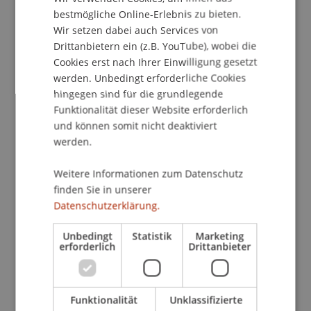
ENGLISH
Kontakt
bestmögliche Online-Erlebnis zu bieten.
Wir setzen dabei auch Services von
Drittanbietern ein (z.B. YouTube), wobei die
Cookies erst nach Ihrer Einwilligung gesetzt
School/Professur:
werden. Unbedingt erforderliche Cookies
Studienverwaltung Bachelorstudiengang
hingegen sind für die grundlegende
Architektur
Funktionalität dieser Website erforderlich
und können somit nicht deaktiviert
Die 11 Entwurfstudios des Sommersemesters
werden.
2014, stellen in 11 Räumen ihre Semesterarbeiten
aus. Die Projekte befassen sich u.a. vom Leben
Weitere Informationen zum Datenschutz
auf dem Mars, über Zukunftsvisionen für Hard in
finden Sie in unserer
Vorarlberg bis hin zum Ausstellungsbeitrag des
Datenschutzerklärung.
Fürstentums Liechtenstein an der heurigen
Biennale in Venedig. Im Anschluss an die
Unbedingt
Statistik
Marketing
erforderlich
Drittanbieter
Vernissage findet das jährliche BBQ statt, zu dem
alle herzlichst eingeladen sind.
Funktionalität
Unklassifizierte