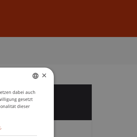
Anmelden
DE
EN
×
setzen dabei auch
GERMAN
1
willigung gesetzt
ENGLISH
onalität dieser
.