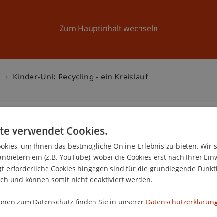
Forschung
Universität
Aktuelles
Zum Hauptinhalt wechseln
n
Kinder-Uni: Recycling - ein Kreislauf
te verwendet Cookies.
 - ein Kreislauf
kies, um Ihnen das bestmögliche Online-Erlebnis zu bieten. Wir 
1
anbietern ein (z.B. YouTube), wobei die Cookies erst nach Ihrer Ein
 erforderliche Cookies hingegen sind für die grundlegende Funkti
Jun
ich und können somit nicht deaktiviert werden.
onen zum Datenschutz finden Sie in unserer
Datenschutzerklärung