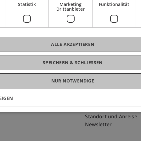
Statistik
Marketing
Funktionalität
Drittanbieter
ALLE AKZEPTIEREN
SPEICHERN & SCHLIESSEN
NUR NOTWENDIGE
Fußzeile Rechtliche Hinweise
Fußzeile Su
Rechtssammlung
my.uni.li
Datenschutzerklärung
Blog
EIGEN
Disclaimer
Personenverzeichnis
Impressum
Offene Stellen
Standort und Anreise
Newsletter