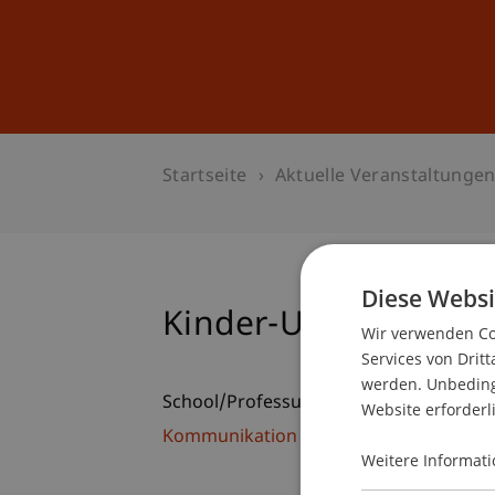
Studium
Weiterbildung
Startseite
Aktuelle Veranstaltunge
Diese Websi
Kinder-Uni: Recycling
Wir verwenden Coo
Services von Dritt
werden. Unbedingt
School/Professur:
Website erforderl
Kommunikation und Marketing
Weitere Informati