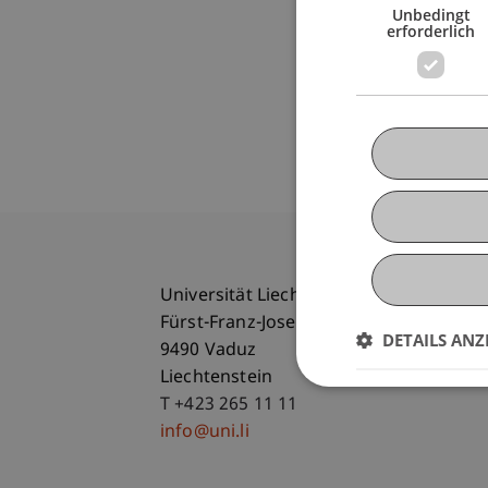
Unbedingt
erforderlich
Universität Liechtenstein
Fürst-Franz-Josef-Strasse
DETAILS ANZ
9490 Vaduz
Liechtenstein
T +423 265 11 11
info@uni.li