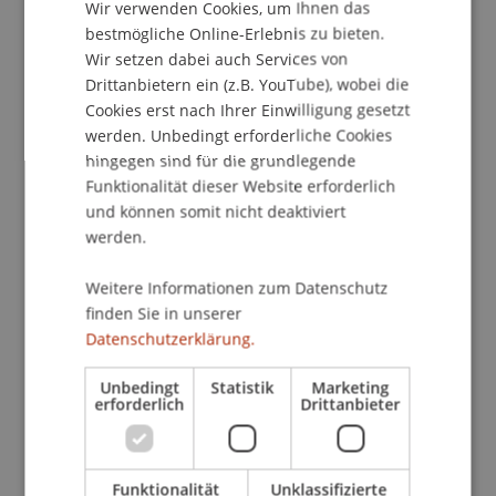
Wir verwenden Cookies, um Ihnen das
ENGLISH
bestmögliche Online-Erlebnis zu bieten.
Wir setzen dabei auch Services von
School/Professur:
Drittanbietern ein (z.B. YouTube), wobei die
Studienverwaltung Bachelorstudiengang
Cookies erst nach Ihrer Einwilligung gesetzt
Architektur
werden. Unbedingt erforderliche Cookies
hingegen sind für die grundlegende
Die Preisträger sowie die Ausgezeichneten
Funktionalität dieser Website erforderlich
Projekte des Vorarlberger Holzbaupreises 2013
und können somit nicht deaktiviert
werden in Form einer Wanderausstellung an der
werden.
Universität Liechtenstein öffentlich ausgestellt. Zu
den diesjährigen Ausgezeichneten zählen auch
Weitere Informationen zum Datenschutz
unsere Alumni Martin Hackl und Dieter Klammer
finden Sie in unserer
Datenschutzerklärung.
vorm architektur.terminal hackl und klammer,
sowie der Entwurfsdozent Bernardo Bader.
Unbedingt
Statistik
Marketing
Des Weiteren werden die fünf visionären
erforderlich
Drittanbieter
Entwürfe zum Thema "Holzbaupreis 2023"
unsere Studierenden ausgestellt.
Funktionalität
Unklassifizierte